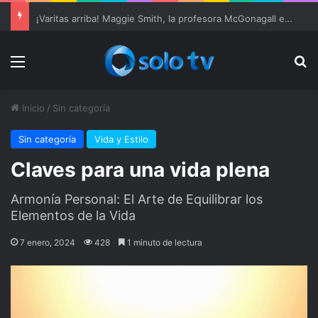
Ter Stegen operado “satisfactoriamente” de una rotura completa del tendón rotuliano
Menu
Bu
Inicio
/
Sin categoría
Sin categoría
Vida y Estilo
Claves para una vida plena
Armonía Personal: El Arte de Equilibrar los
Elementos de la Vida
7 enero, 2024
428
1 minuto de lectura