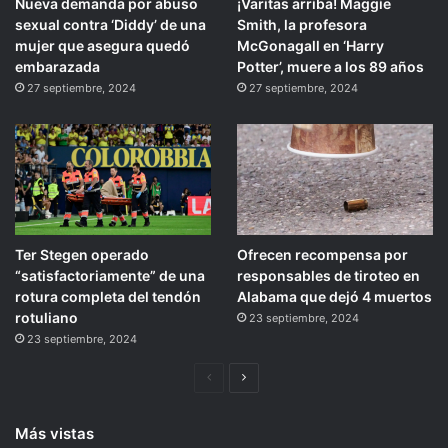
Nueva demanda por abuso
¡Varitas arriba! Maggie
sexual contra ‘Diddy’ de una
Smith, la profesora
mujer que asegura quedó
McGonagall en ‘Harry
embarazada
Potter’, muere a los 89 años
27 septiembre, 2024
27 septiembre, 2024
Ter Stegen operado
Ofrecen recompensa por
“satisfactoriamente” de una
responsables de tiroteo en
rotura completa del tendón
Alabama que dejó 4 muertos
rotuliano
23 septiembre, 2024
23 septiembre, 2024
Página
Siguiente
anterior
página
Más vistas