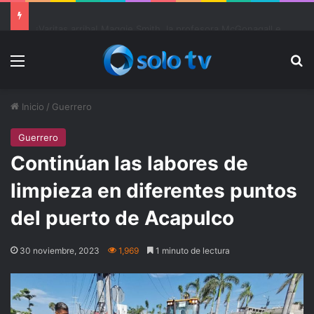
Ter Stegen operado “satisfactoriamente” de una rotura completa del tendón rotuliano
Menu
Bu
Inicio
/
Guerrero
Guerrero
Continúan las labores de
limpieza en diferentes puntos
del puerto de Acapulco
30 noviembre, 2023
1,969
1 minuto de lectura