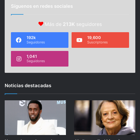
Síguenos en redes sociales
Más de
213K
seguidores
192k
19,600
Seguidores
Suscriptores
1,041
Seguidores
Noticias destacadas