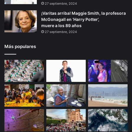
r
n
27 septiembre, 2024
a
¡Varitas arriba! Maggie Smith, la profesora
McGonagall en ‘Harry Potter’,
muere a los 89 años
27 septiembre, 2024
Más populares