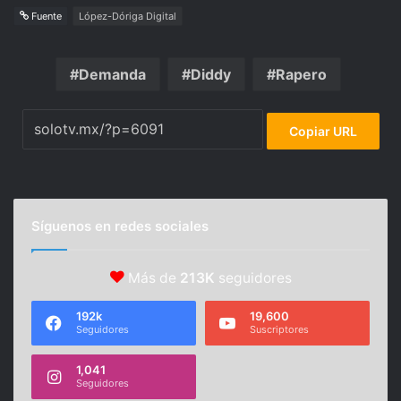
Fuente
López-Dóriga Digital
Demanda
Diddy
Rapero
Copiar URL
Síguenos en redes sociales
Más de
213K
seguidores
192k
19,600
Seguidores
Suscriptores
1,041
Seguidores