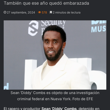
También que ese año quedó embarazada
27 septiembre, 2024
578
2 minutos de lectura
Sean ‘Diddy’ Combs es objeto de una investigación
criminal federal en Nueva York. Foto de EFE
El rapero y productor
Sean
‘
Diddy
‘
Combs
, detenido en