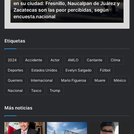
en su ciudad: Fresnillo, Naucalpan de Juárez y
“Es
s
s
 a
Zacatecas son las peor percibidas, según
dur
m
t
encuesta nacional
Ba
e
e
x
a
i
l
c
a
Etiquetas
a
c
n
a
o
r
2024
Accidente
Actor
AMLO
Cantante
Clima
s
a
c
d
Deportes
Estados Unidos
Evelyn Salgado
Fútbol
o
e
n
l
Guerrero
Internacional
Mario Figueroa
Muere
México
s
a
Nacional
Taxco
Trump
i
C
d
h
e
a
Más noticias
r
m
a
p
i
i
n
o