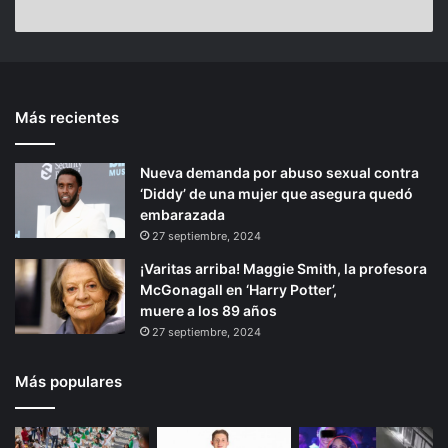
a
e
F
s
a
n
r
a
e
M
n
t
s
b
t
e
n
a
Más recientes
e
p
i
p
l
p
r
á
l
é
Nueva demanda por abuso sexual contra
i
g
o
p
‘Diddy’ de una mujer que asegura quedó
o
i
,
o
embarazada
N
r
r
n
27 septiembre, 2024
a
j
a
¡Varitas arriba! Maggie Smith, la profesora
u
u
McGonagall en ‘Harry Potter’,
c
e
muere a los 89 años
a
g
27 septiembre, 2024
l
o
p
a
a
n
Más populares
n
t
d
e
e
e