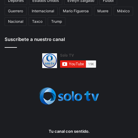
Deportes
Estados Unidos
Evelyn Salgado
Fútbol
s
p
Guerrero
Internacional
Mario Figueroa
Muere
México
e
o
Nacional
Taxco
Trump
r
p
Suscríbete a nuestro canal
e
r
c
i
b
i
d
a
s
,
s
e
g
ú
n
Tu canal con sentido.
e