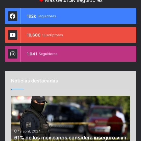
Más de
213K
seguidores
192k
Seguidores
19,600
Suscriptores
1,041
Seguidores
Noticias destacadas
6
“
1
E
%
s
d
c
e
u
19 abril, 2024
l
p
61% de los mexicanos considera inseguro vivir
o
i
11