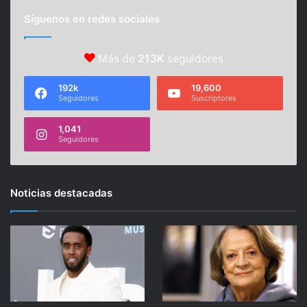
Síguenos en redes sociales
Más de
213K
seguidores
192k
19,600
Seguidores
Suscriptores
1,041
Seguidores
Noticias destacadas