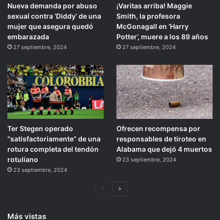
Nueva demanda por abuso
¡Varitas arriba! Maggie
sexual contra ‘Diddy’ de una
Smith, la profesora
mujer que asegura quedó
McGonagall en ‘Harry
embarazada
Potter’, muere a los 89 años
27 septiembre, 2024
27 septiembre, 2024
Ter Stegen operado
Ofrecen recompensa por
“satisfactoriamente” de una
responsables de tiroteo en
rotura completa del tendón
Alabama que dejó 4 muertos
rotuliano
23 septiembre, 2024
23 septiembre, 2024
Página
Siguiente
anterior
página
Más vistas