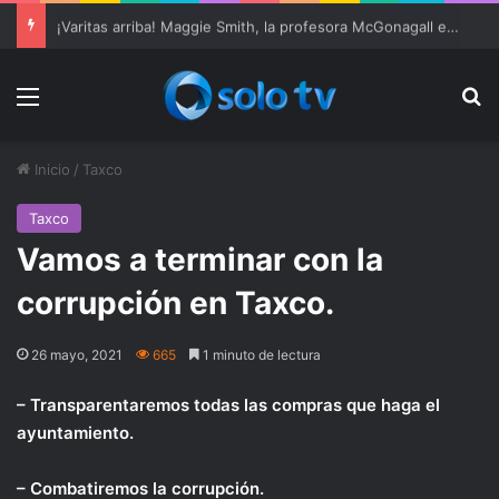
Ter Stegen operado “satisfactoriamente” de una rotura completa del tendón rotuliano
Menu
Bu
Inicio
/
Taxco
Taxco
Vamos a terminar con la
corrupción en Taxco.
26 mayo, 2021
665
1 minuto de lectura
– Transparentaremos todas las compras que haga el
ayuntamiento.
– Combatiremos la corrupción.