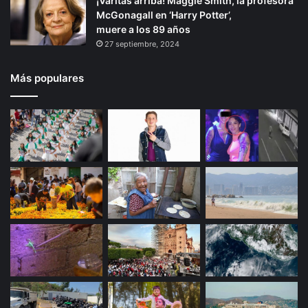
¡Varitas arriba! Maggie Smith, la profesora
a
McGonagall en ‘Harry Potter’,
c
muere a los 89 años
i
27 septiembre, 2024
o
n
Más populares
e
s