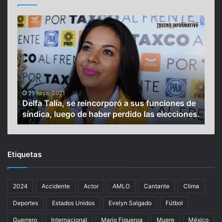
A
u
d
i
e
n
c
8 marzo, 2024
Audiencia hispana de los Óscar crec
i
 a sus funciones de
impulsada por más diversidad en
a
dido las elecciones.
nominaciones
h
i
s
p
Etiquetas
a
n
a
2024
Accidente
Actor
AMLO
Cantante
Clima
d
e
Deportes
Estados Unidos
Evelyn Salgado
Fútbol
l
o
Guerrero
Internacional
Mario Figueroa
Muere
México