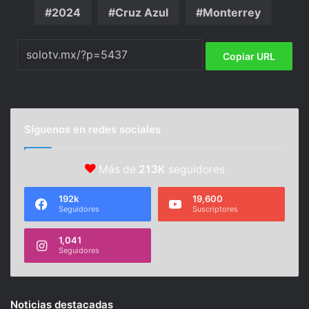
2024
Cruz Azul
Monterrey
Copiar URL
Síguenos en redes sociales
Más de
213K
seguidores
192k
19,600
Seguidores
Suscriptores
1,041
Seguidores
Noticias destacadas