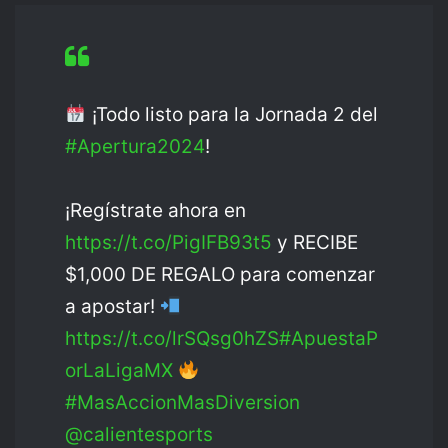
¡Todo listo para la Jornada 2 del
#Apertura2024
!
¡Regístrate ahora en
https://t.co/PigIFB93t5
y RECIBE
$1,000 DE REGALO para comenzar
a apostar!
https://t.co/lrSQsg0hZS
#ApuestaP
orLaLigaMX
#MasAccionMasDiversion
@calientesports