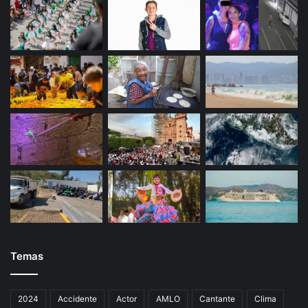
o
.
Temas
2024
Accidente
Actor
AMLO
Cantante
Clima