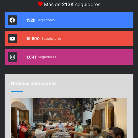
Más de
213K
seguidores
192k
Seguidores
19,600
Suscriptores
1,041
Seguidores
Noticias destacadas
I
H
n
o
s
t
t
e
a
l
l
e