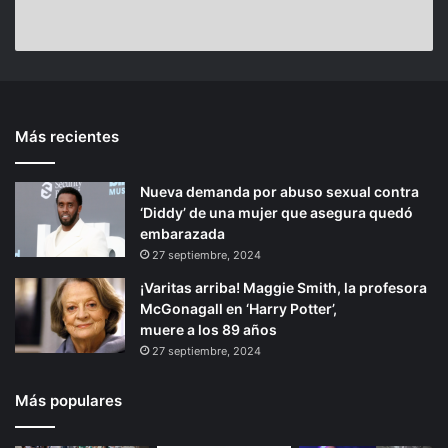
u
e
a
e
d
s
a
n
d
t
e
a
n
t
T
s
t
e
a
d
Más recientes
e
p
x
e
c
f
r
á
o
i
Nueva demanda por abuso sexual contra
i
g
d
n
‘Diddy’ de una mujer que asegura quedó
o
i
e
d
embarazada
A
e
r
n
27 septiembre, 2024
l
a
a
a
ñ
¡Varitas arriba! Maggie Smith, la profesora
r
o
McGonagall en ‘Harry Potter’,
c
muere a los 89 años
ó
27 septiembre, 2024
n
,
Más populares
G
r