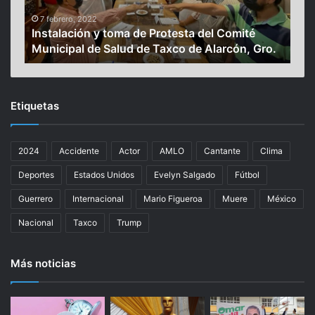
a
s
c
d
7 febrero, 2022
23
Instalación y toma de Protesta del Comité
Hot
i
e
Municipal de Salud de Taxco de Alarcón, Gro.
par
ó
A
n
c
y
a
t
p
Etiquetas
o
u
m
l
a
c
2024
Accidente
Actor
AMLO
Cantante
Clima
d
o
e
g
Deportes
Estados Unidos
Evelyn Salgado
Fútbol
P
a
r
r
Guerrero
Internacional
Mario Figueroa
Muere
México
o
a
Nacional
Taxco
Trump
t
n
e
t
s
i
Más noticias
t
z
a
a
d
n
e
r