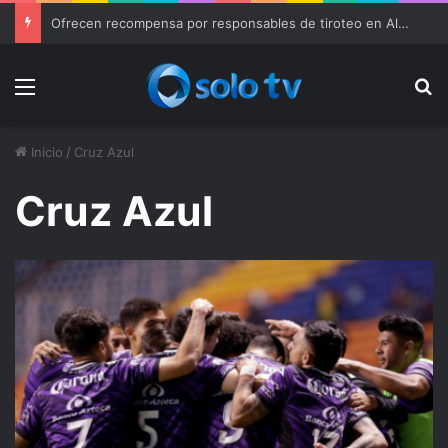
SGIRPCGRO ALERTA POR TEMPORAL DE LLUVIAS FUERTES DURANTE LOS PRÓXIMOS DÍAS EN GUERRERO
Menu
Bu
Inicio
/
Cruz Azul
Cruz Azul