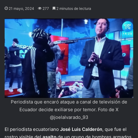
21 mayo, 2024
277
2 minutos de lectura
Periodista que encaró ataque a canal de televisión de
Ecuador decide exiliarse por temor. Foto de X
@joelalvarado_93
El periodista ecuatoriano
José Luis Calderón
, que fue el
rostro visible del
asalto
de un grupo de hombres armados