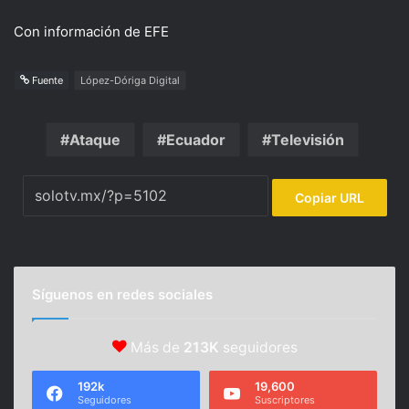
Con información de EFE
Fuente
López-Dóriga Digital
Ataque
Ecuador
Televisión
Copiar URL
Síguenos en redes sociales
Más de
213K
seguidores
192k
19,600
Seguidores
Suscriptores