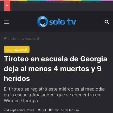
Ter Stegen operado “satisfactoriamente” de una rotura completa del tendón rotuliano
Menu
Bu
Inicio
/
Internacional
Internacional
Tiroteo en escuela de Georgia
deja al menos 4 muertos y 9
heridos
El tiroteo se registró este miércoles al mediodía
en la escuela Apalachee, que se encuentra en
Winder, Georgia
4 septiembre, 2024
171
1 minuto de lectura