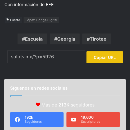
Con información de EFE
Fuente
López-Dóriga Digital
Escuela
Georgia
Tiroteo
Copiar URL
Síguenos en redes sociales
Más de
213K
seguidores
192k
19,600
Seguidores
Suscriptores