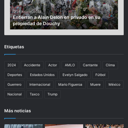
B
i
28 mayo, 2024
o en su
Urgen a Biden a frenar violencia de la Patru
d
Fronteriza, a 100 años de su creación
e
n
a
f
Etiquetas
r
e
n
2024
Accidente
Actor
AMLO
Cantante
Clima
a
r
Deportes
Estados Unidos
Evelyn Salgado
Fútbol
v
i
Guerrero
Internacional
Mario Figueroa
Muere
México
o
Nacional
Taxco
Trump
l
e
n
Más noticias
c
i
a