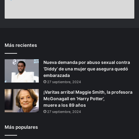
a
n
i
,
a
e
a
a
n
1
0
n
t
0
t
e
a
Más recientes
e
p
ñ
o
r
á
s
Nueva demanda por abuso sexual contra
i
g
d
‘Diddy’ de una mujer que asegura quedó
o
i
e
embarazada
s
r
n
27 septiembre, 2024
u
a
¡Varitas arriba! Maggie Smith, la profesora
c
McGonagall en ‘Harry Potter’,
r
muere a los 89 años
e
27 septiembre, 2024
a
c
i
Más populares
ó
n