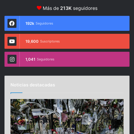
Más de
213K
seguidores
192k
Seguidores
19,600
Suscriptores
1,041
Seguidores
Noticias destacadas
U
r
g
e
n
a