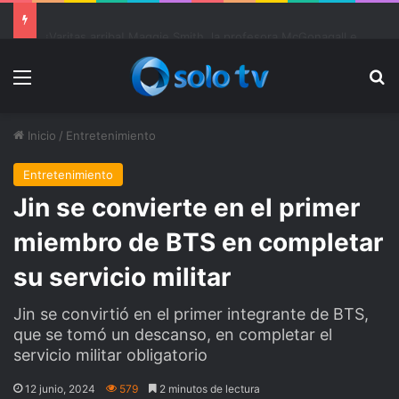
Ter Stegen operado “satisfactoriamente” de una rotura completa del tendón rotuliano
Menu
Bu
Inicio
/
Entretenimiento
Entretenimiento
Jin se convierte en el primer
miembro de BTS en completar
su servicio militar
Jin se convirtió en el primer integrante de BTS,
que se tomó un descanso, en completar el
servicio militar obligatorio
12 junio, 2024
579
2 minutos de lectura