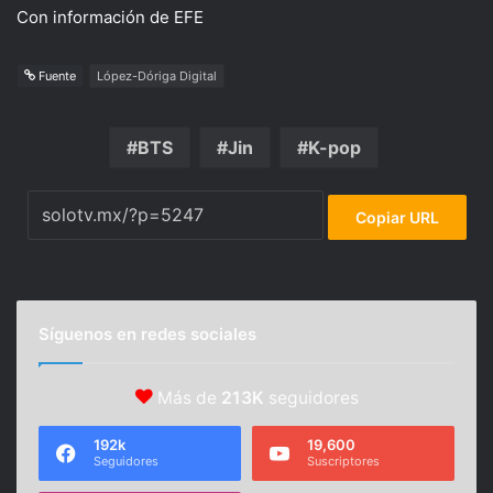
Con información de EFE
Fuente
López-Dóriga Digital
BTS
Jin
K-pop
Copiar URL
Síguenos en redes sociales
Más de
213K
seguidores
192k
19,600
Seguidores
Suscriptores