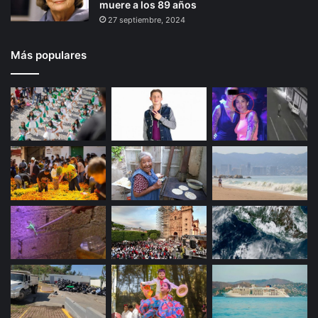
muere a los 89 años
b
27 septiembre, 2024
r
e
v
Más populares
i
o
l
e
n
c
i
a
d
o
m
é
s
t
i
c
a