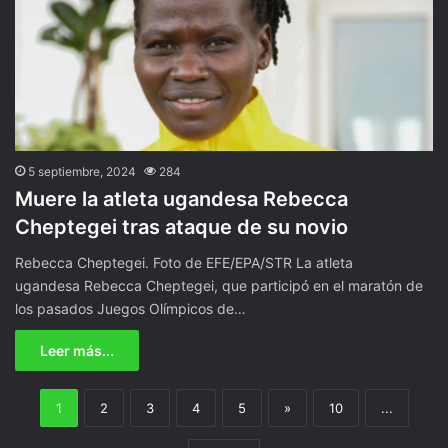
5 septiembre, 2024
284
Muere la atleta ugandesa Rebecca
Cheptegei tras ataque de su novio
Rebecca Cheptegei. Foto de EFE/EPA/STR La atleta
ugandesa Rebecca Cheptegei, que participó en el maratón de
los pasados Juegos Olímpicos de…
Leer más...
1
2
3
4
5
»
10
...