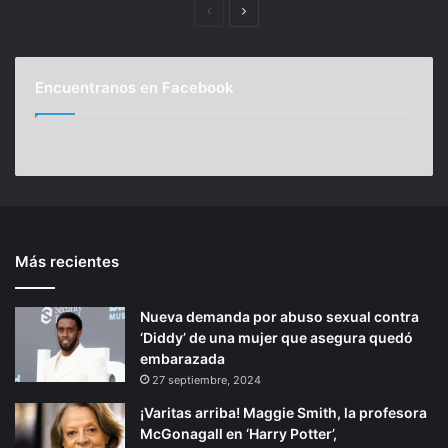
P
S
n
l
a
.
á
i
ñ
g
g
o
Encuentranos en Facebook
i
u
d
e
n
i
a
a
e
s
a
n
e
s
n
t
o
t
e
r
Más recientes
e
p
a
m
r
á
i
Nueva demanda por abuso sexual contra
i
g
e
‘Diddy’ de una mujer que asegura quedó
o
i
n
embarazada
t
r
n
27 septiembre, 2024
o
a
¡Varitas arriba! Maggie Smith, la profesora
s
McGonagall en ‘Harry Potter’,
o