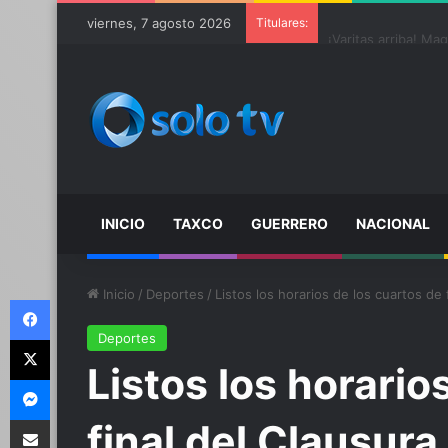
viernes, 7 agosto 2026
Titulares:
Ter Stegen operado
INICIO
TAXCO
GUERRERO
NACIONAL
Inicio
/
Deportes
/
Listos los horarios de los cuartos de 
Facebook
Deportes
X
Listos los horario
Messenger
Compartir por email
final del Clausur