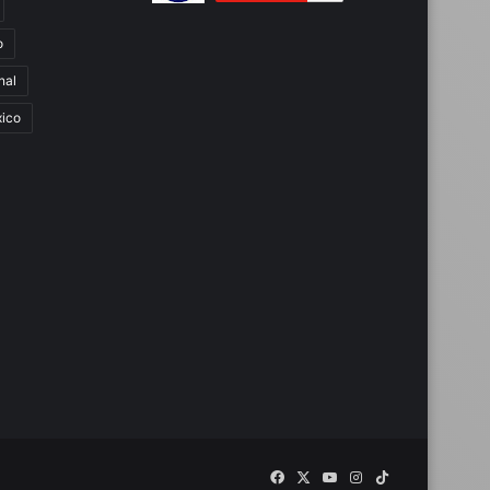
o
nal
ico
Facebook
X
YouTube
Instagram
TikTok