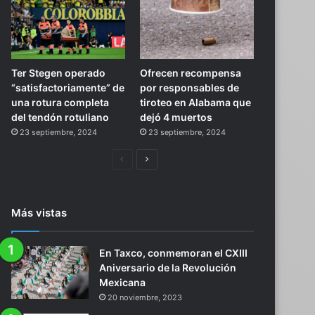
Ter Stegen operado
Ofrecen recompensa
“satisfactoriamente” de
por responsables de
una rotura completa
tiroteo en Alabama que
del tendón rotuliano
dejó 4 muertos
23 septiembre, 2024
23 septiembre, 2024
Página
Siguiente
anterior
página
Más vistas
En Taxco, conmemoran el CXIII
Aniversario de la Revolución
Mexicana
20 noviembre, 2023