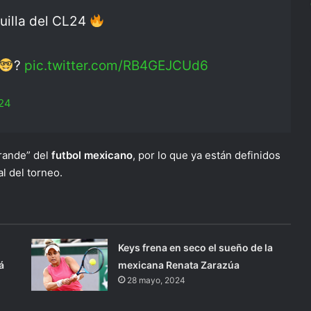
guilla del CL24
?
pic.twitter.com/RB4GEJCUd6
024
grande” del
futbol mexicano
, por lo que ya están definidos
l del torneo.
Keys frena en seco el sueño de la
á
mexicana Renata Zarazúa
28 mayo, 2024