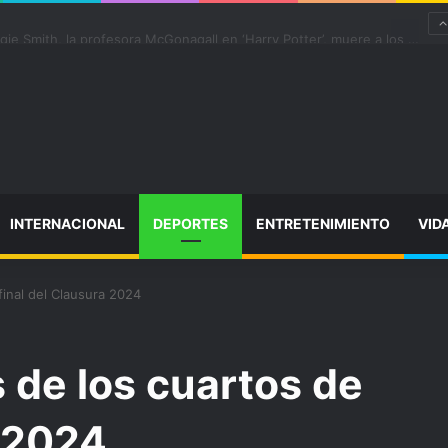
 “satisfactoriamente” de una rotura completa del tendón rotuliano
INTERNACIONAL
DEPORTES
ENTRETENIMIENTO
VID
final del Clausura 2024
s de los cuartos de
a 2024