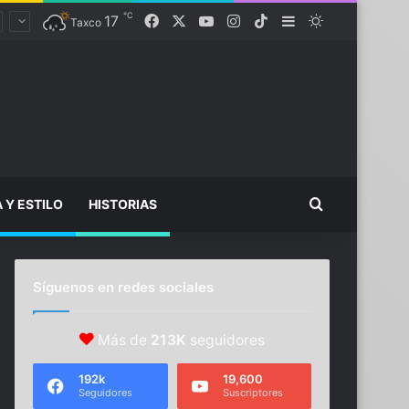
℃
Facebook
X
YouTube
Instagram
TikTok
17
Sidebar
Switch skin
Taxco
Buscar...
A Y ESTILO
HISTORIAS
Síguenos en redes sociales
Más de
213K
seguidores
192k
19,600
Seguidores
Suscriptores