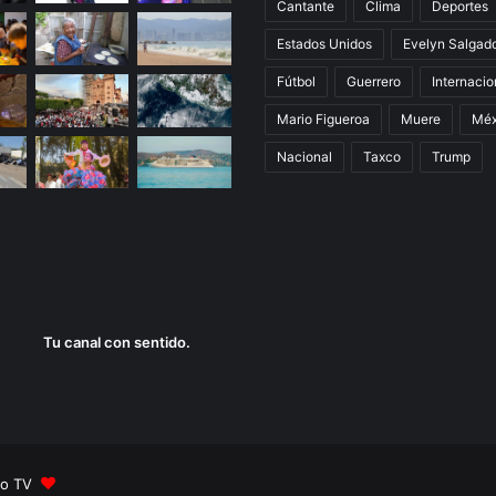
Cantante
Clima
Deportes
Estados Unidos
Evelyn Salgad
Fútbol
Guerrero
Internacio
Mario Figueroa
Muere
Méx
Nacional
Taxco
Trump
Tu canal con sentido.
olo TV