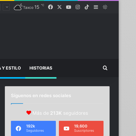
℃
Facebook
X
YouTube
Instagram
TikTok
15
Sidebar
Switch skin
Taxco
Buscar...
A Y ESTILO
HISTORIAS
Síguenos en redes sociales
Más de
213K
seguidores
192k
19,600
Seguidores
Suscriptores