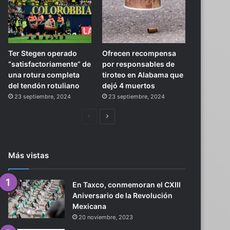
Ter Stegen operado
Ofrecen recompensa
“satisfactoriamente” de
por responsables de
una rotura completa
tiroteo en Alabama que
del tendón rotuliano
dejó 4 muertos
23 septiembre, 2024
23 septiembre, 2024
Página
Siguiente
anterior
página
Más vistas
En Taxco, conmemoran el CXIII
Aniversario de la Revolución
Mexicana
20 noviembre, 2023