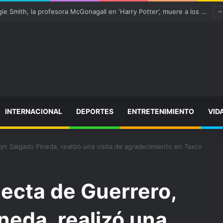
“satisfactoriamente” de una rotura completa del tendón rotuliano
INTERNACIONAL
DEPORTES
ENTRETENIMIENTO
VID
yn Salgado Pineda, realizó una visita de agradecimiento en Taxco
ecta de Guerrero,
neda, realizó una