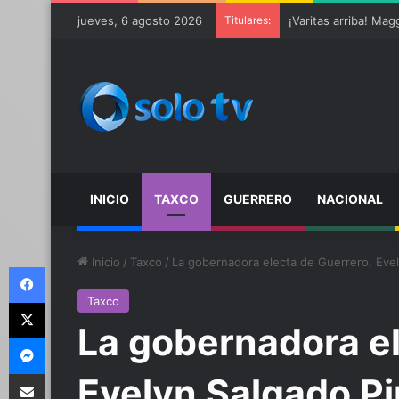
Ter Stegen operado 
jueves, 6 agosto 2026
Titulares:
INICIO
TAXCO
GUERRERO
NACIONAL
Inicio
/
Taxco
/
La gobernadora electa de Guerrero, Evel
Facebook
Taxco
X
La gobernadora el
Messenger
Compartir por email
Evelyn Salgado Pi