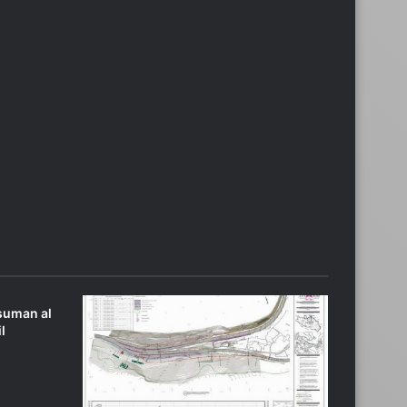
r
 suman al
l