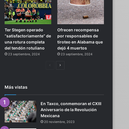
Ter Stegen operado
Ofrecen recompensa
“satisfactoriamente” de
por responsables de
una rotura completa
tiroteo en Alabama que
del tendón rotuliano
dejó 4 muertos
23 septiembre, 2024
23 septiembre, 2024
Página
Siguiente
anterior
página
Más vistas
En Taxco, conmemoran el CXIII
Aniversario de la Revolución
Mexicana
20 noviembre, 2023