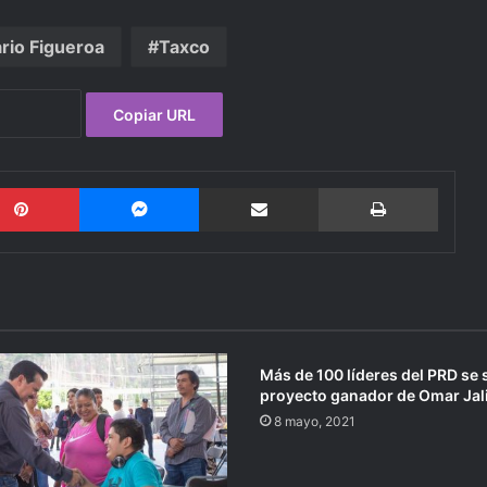
rio Figueroa
Taxco
Copiar URL
Pinterest
Messenger
Compartir por email
Imprimi
Más de 100 líderes del PRD se
proyecto ganador de Omar Jali
8 mayo, 2021