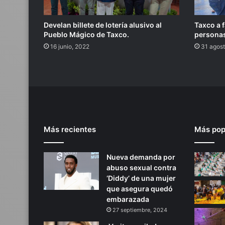
Develan billete de lotería alusivo al
Taxco a f
Pueblo Mágico de Taxco.
personas
16 junio, 2022
31 agos
Más recientes
Más pop
Nueva demanda por
abuso sexual contra
‘Diddy’ de una mujer
que asegura quedó
embarazada
27 septiembre, 2024