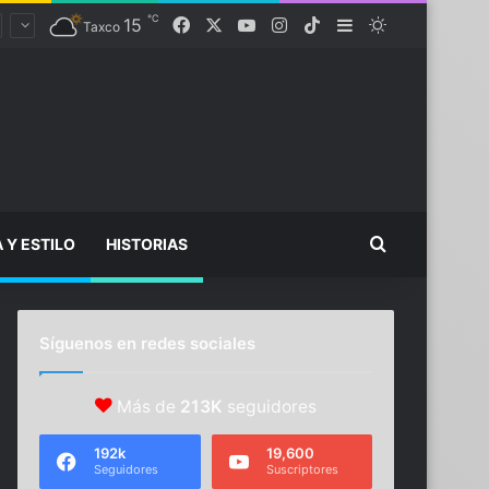
℃
Facebook
X
YouTube
Instagram
TikTok
15
Sidebar
Switch skin
Taxco
Buscar...
A Y ESTILO
HISTORIAS
Síguenos en redes sociales
Más de
213K
seguidores
192k
19,600
Seguidores
Suscriptores