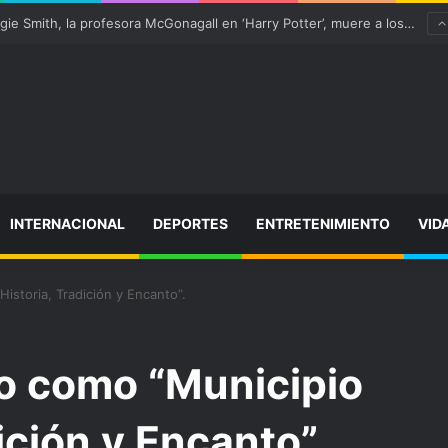
 “satisfactoriamente” de una rotura completa del tendón rotuliano
INTERNACIONAL
DEPORTES
ENTRETENIMIENTO
VID
istoria, Tradición y Encanto”.
o como “Municipio
ición y Encanto”.