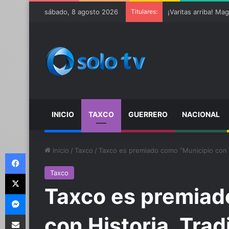
sábado, 8 agosto 2026
Titulares:
Ter Stegen operado
INICIO
TAXCO
GUERRERO
NACIONAL
Inicio
/
Taxco
/
Taxco es premiado como “Municipio con H
Facebook
Taxco
X
Taxco es premiad
Messenger
Compartir por email
con Historia, Trad