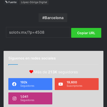
Fuente
López-Dóriga Digital
Barcelona
Copiar URL
Síguenos en redes sociales
Más de
213K
seguidores
192k
19,600
Seguidores
Suscriptores
1,041
Seguidores