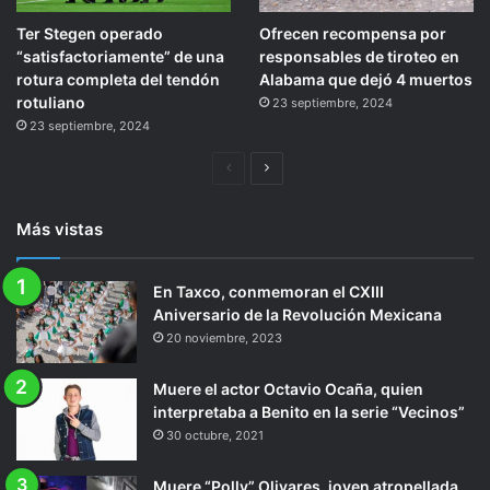
Ter Stegen operado
Ofrecen recompensa por
“satisfactoriamente” de una
responsables de tiroteo en
rotura completa del tendón
Alabama que dejó 4 muertos
rotuliano
23 septiembre, 2024
23 septiembre, 2024
Página
Siguiente
anterior
página
Más vistas
En Taxco, conmemoran el CXIII
Aniversario de la Revolución Mexicana
20 noviembre, 2023
Muere el actor Octavio Ocaña, quien
interpretaba a Benito en la serie “Vecinos”
30 octubre, 2021
Muere “Polly” Olivares, joven atropellada