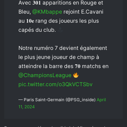
Avec 𝟑𝟎𝟏 apparitions en Rouge et
Bleu,
@KMbappe
rejoint E.Cavani
au 𝟏𝟎𝐞 rang des joueurs les plus
capés du club.
Notre numéro 7 devient également
le plus jeune joueur de champ à
atteindre la barre des 𝟕𝟎 matchs en
@ChampionsLeague
pic.twitter.com/o3QkVCTSbv
— Paris Saint-Germain (@PSG_inside)
April
11, 2024