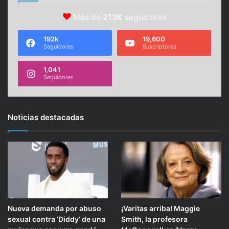
Más de
213K
seguidores
192k
19,600
Seguidores
Suscriptores
1,041
Seguidores
Noticias destacadas
Nueva demanda por abuso
¡Varitas arriba! Maggie
sexual contra ‘Diddy’ de una
Smith, la profesora