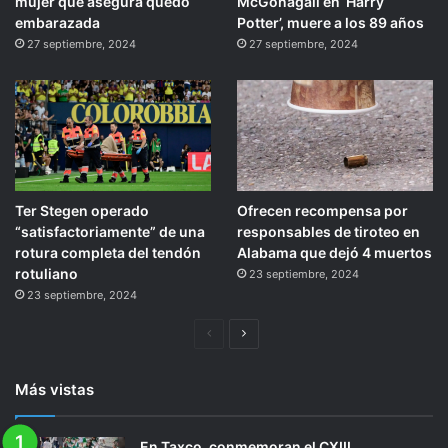
mujer que asegura quedó
McGonagall en ‘Harry
embarazada
Potter’, muere a los 89 años
27 septiembre, 2024
27 septiembre, 2024
Ter Stegen operado
Ofrecen recompensa por
“satisfactoriamente” de una
responsables de tiroteo en
rotura completa del tendón
Alabama que dejó 4 muertos
rotuliano
23 septiembre, 2024
23 septiembre, 2024
Página
Siguiente
anterior
página
Más vistas
En Taxco, conmemoran el CXIII