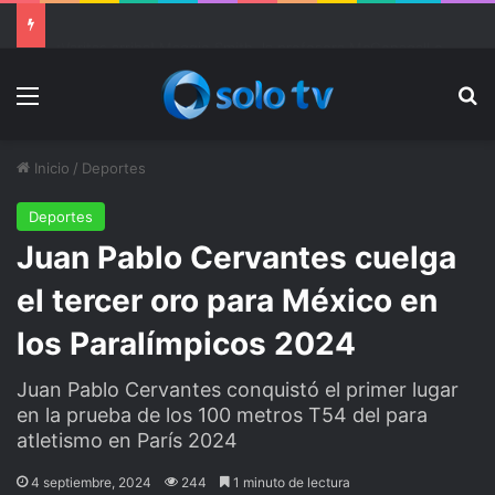
Ter Stegen operado “satisfactoriamente” de una rotura completa del tendón rotuliano
Menu
Bu
Inicio
/
Deportes
Deportes
Juan Pablo Cervantes cuelga
el tercer oro para México en
los Paralímpicos 2024
Juan Pablo Cervantes conquistó el primer lugar
en la prueba de los 100 metros T54 del para
atletismo en París 2024
4 septiembre, 2024
244
1 minuto de lectura