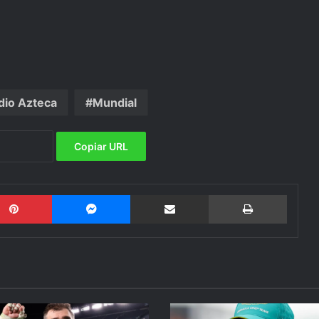
dio Azteca
Mundial
Copiar URL
Pinterest
Messenger
Compartir por email
Imprimi