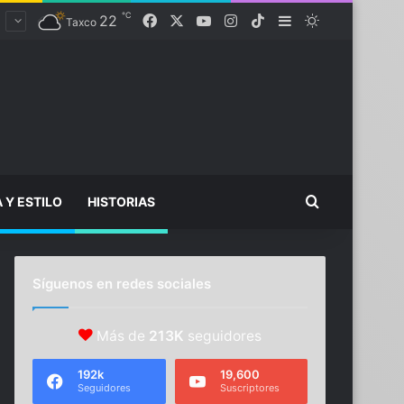
℃
Facebook
X
YouTube
Instagram
TikTok
22
Sidebar
Switch skin
Taxco
Buscar...
A Y ESTILO
HISTORIAS
Síguenos en redes sociales
Más de
213K
seguidores
192k
19,600
Seguidores
Suscriptores