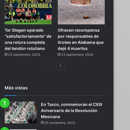
Ter Stegen operado
Ofrecen recompensa
“satisfactoriamente” de
por responsables de
una rotura completa
tiroteo en Alabama que
del tendón rotuliano
dejó 4 muertos
23 septiembre, 2024
23 septiembre, 2024
Página
Siguiente
anterior
página
Más vistas
En Taxco, conmemoran el CXIII
Aniversario de la Revolución
Mexicana
20 noviembre, 2023