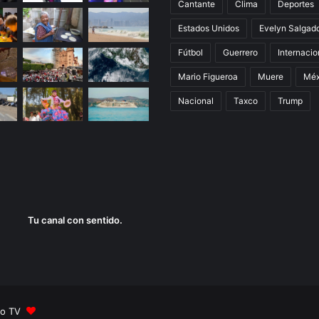
Cantante
Clima
Deportes
Estados Unidos
Evelyn Salgad
Fútbol
Guerrero
Internacio
Mario Figueroa
Muere
Méx
Nacional
Taxco
Trump
Tu canal con sentido.
olo TV