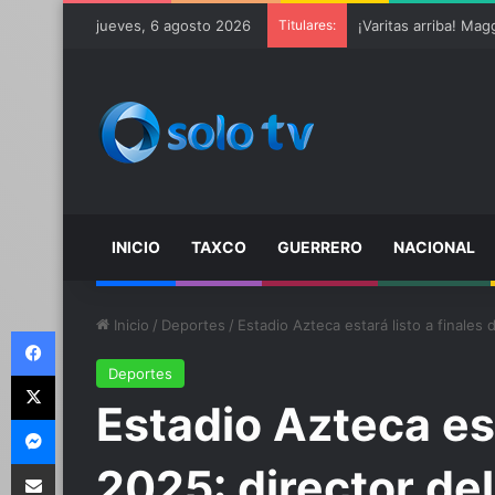
Ter Stegen operado 
jueves, 6 agosto 2026
Titulares:
INICIO
TAXCO
GUERRERO
NACIONAL
Inicio
/
Deportes
/
Estadio Azteca estará listo a finales
Facebook
Deportes
X
Estadio Azteca est
Messenger
Compartir por email
2025: director de