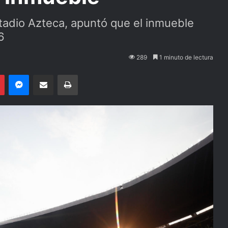
Estadio Azteca, apuntó que el inmueble
6
289
1 minuto de lectura
Pinterest
Messenger
Compartir por email
Imprimir