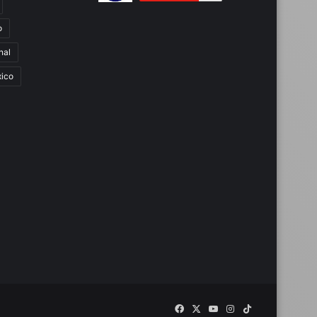
o
nal
ico
Facebook
X
YouTube
Instagram
TikTok