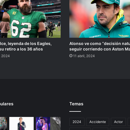
lce, leyenda de los Eagles,
Alonso ve como “decisión natu
u retiro a los 36 años
seguir corriendo con Aston Ma
, 2024
11 abril, 2024
ulares
Temas
2024
Accidente
Actor