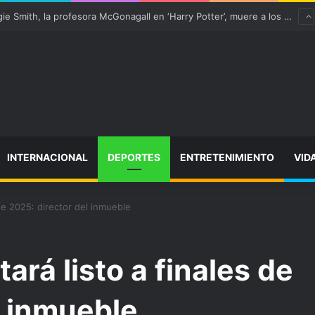
“satisfactoriamente” de una rotura completa del tendón rotuliano
INTERNACIONAL
DEPORTES
ENTRETENIMIENTO
VID
 de 2025: director del inmueble
ará listo a finales de
l inmueble