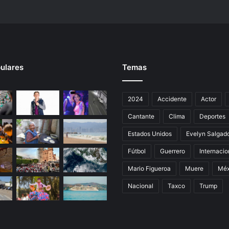
f
e
p
r
i
s
ulares
Temas
2024
Accidente
Actor
Cantante
Clima
Deportes
Estados Unidos
Evelyn Salgad
Fútbol
Guerrero
Internacio
Mario Figueroa
Muere
Méx
Nacional
Taxco
Trump