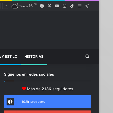
℃
15
Facebook
X
YouTube
Instagram
TikTok
Sidebar
Switch skin
Taxco
Buscar...
A Y ESTILO
HISTORIAS
Síguenos en redes sociales
Más de
213K
seguidores
192k
Seguidores