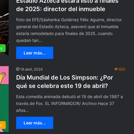
Estadio Azteca estará listo a finales
de 2025: director del inmueble
Foto de EFE/Sáshenka Gutiérrez Félix Aguirre, director
general del Estadio Azteca, aseveró que el inmueble
estaría remodelado para finales de 2025, cuando
queden tan…
es
Leer más...
19 abril, 2024
620
C
Día Mundial de Los Simpson: ¿Por
a
r
qué se celebra este 19 de abril?
d
Esta comedia animada debutó el 19 de abril de 1987 a
i
o
través de Fox. EL INFORMADOR/ Archivo Hace 37
 2 recauda 295
15 enero, 2024
A
años…
ólares en taquilla a
Cardio Active es un producto
c
durante su primer fin
engaño y riesgoso para la salu
t
Leer más...
to
Cofepris
i