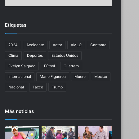
e
a
s
r
2
c
0
o
Etiquetas
2
s
4
P
:
a
2024
Accidente
Actor
AMLO
Cantante
l
r
i
r
Clima
Deportes
Estados Unidos
s
a
t
e
Evelyn Salgado
Fútbol
Guerrero
a
l
Internacional
Mario Figueroa
Muere
México
d
a
e
c
Nacional
Taxco
Trump
g
t
a
i
n
v
Más noticias
a
i
d
s
o
m
r
o
e
f