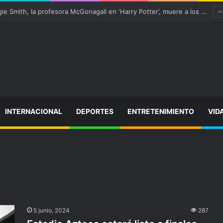
¡Varitas arriba! Maggie Smith, la profesora McGonagall en ‘Harry Potter’, muere a los 89 años
INTERNACIONAL
DEPORTES
ENTRETENIMIENTO
VID
5 junio, 2024
287