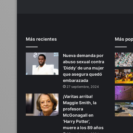
v
e
l
g
l
o
Más recientes
Más pop
b
a
l
Nueva demanda por
d
abuso sexual contra
u
‘Diddy’ de una mujer
r
que asegura quedó
a
embarazada
n
27 septiembre, 2024
t
e
¡Varitas arriba!
s
Maggie Smith, la
u
profesora
p
McGonagall en
r
‘Harry Potter’,
i
muere a los 89 años