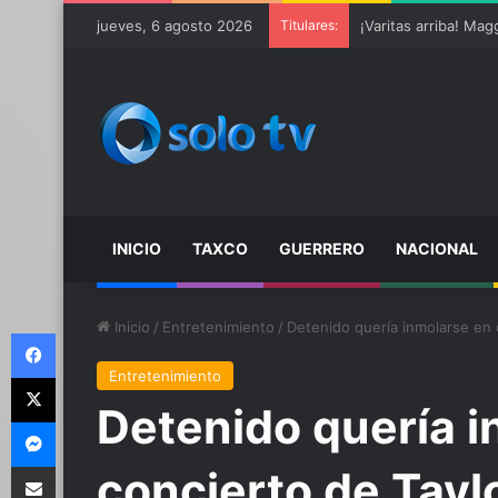
jueves, 6 agosto 2026
Titulares:
Ter Stegen operado 
INICIO
TAXCO
GUERRERO
NACIONAL
Inicio
/
Entretenimiento
/
Detenido quería inmolarse en 
Facebook
Entretenimiento
X
Detenido quería i
Messenger
Compartir por email
concierto de Tayl