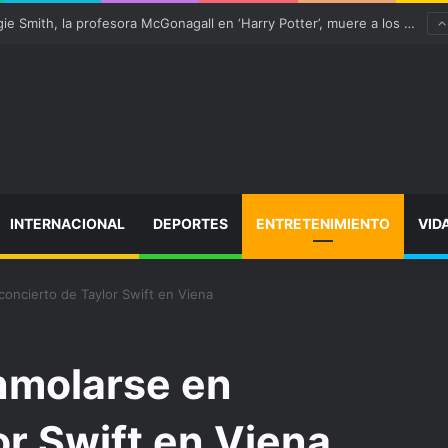
“satisfactoriamente” de una rotura completa del tendón rotuliano
INTERNACIONAL
DEPORTES
ENTRETENIMIENTO
VID
concierto de Taylor Swift en Viena
nmolarse en
or Swift en Viena