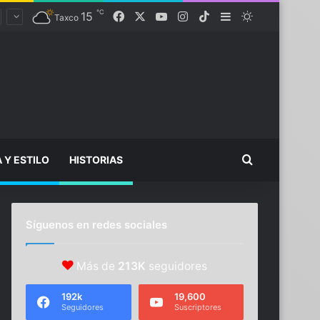
℃
Facebook
X
YouTube
Instagram
TikTok
15
Sidebar
Switch skin
Taxco
Buscar...
A Y ESTILO
HISTORIAS
Síguenos en redes sociales
Más de
213K
seguidores
192k
19,600
Seguidores
Suscriptores