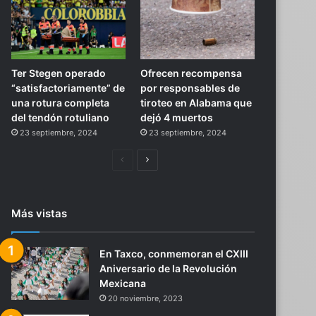
Ter Stegen operado
Ofrecen recompensa
“satisfactoriamente” de
por responsables de
una rotura completa
tiroteo en Alabama que
del tendón rotuliano
dejó 4 muertos
23 septiembre, 2024
23 septiembre, 2024
Página
Siguiente
anterior
página
Más vistas
En Taxco, conmemoran el CXIII
Aniversario de la Revolución
Mexicana
20 noviembre, 2023