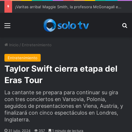
Ter Stegen operado “satisfactoriamente” de una rotura completa del tendón rotuliano
Menu
Bu
Inicio
/
Entretenimiento
Entretenimiento
Taylor Swift cierra etapa del
Eras Tour
La cantante se prepara para continuar su gira
con tres conciertos en Varsovia, Polonia,
seguidos de presentaciones en Viena, Austria, y
finalizará con cinco espectáculos en Londres,
Inglaterra.
31 julio, 2024
357
1 minuto de lectura