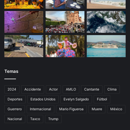
Temas
2024
Accidente
Actor
AMLO
Cantante
Clima
Deportes
Estados Unidos
Evelyn Salgado
Fútbol
Guerrero
Internacional
Mario Figueroa
Muere
México
Nacional
Taxco
Trump