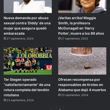
Nueva demanda por abuso
¡Varitas arriba! Maggie
sexual contra ‘Diddy’ de una
Smith, la profesora
mujer que asegura quedó
McGonagall en ‘Harry
embarazada
Potter’, muere a los 89 años
27 septiembre, 2024
27 septiembre, 2024
Ter Stegen operado
Ofrecen recompensa por
“satisfactoriamente” de una
responsables de tiroteo en
rotura completa del tendón
Alabama que dejó 4 muertos
rotuliano
23 septiembre, 2024
23 septiembre, 2024
Página
Siguiente