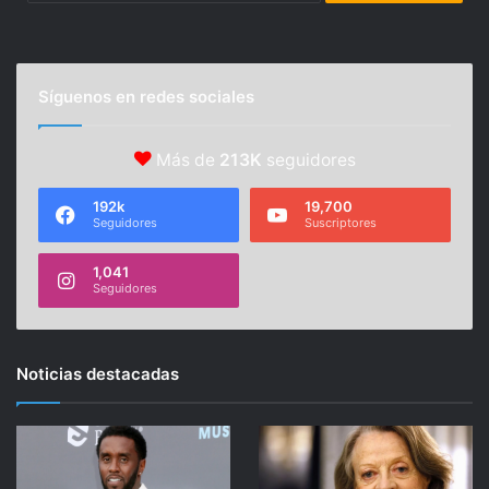
Síguenos en redes sociales
Más de
213K
seguidores
192k
19,700
Seguidores
Suscriptores
1,041
Seguidores
Noticias destacadas