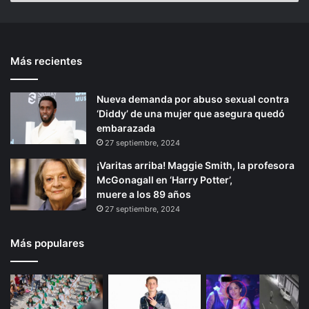
a
n
c
o
n
t
n
t
e
p
Más recientes
e
p
é
s
r
á
i
Nueva demanda por abuso sexual contra
i
g
m
‘Diddy’ de una mujer que asegura quedó
o
i
a
embarazada
p
r
n
27 septiembre, 2024
o
a
¡Varitas arriba! Maggie Smith, la profesora
p
McGonagall en ‘Harry Potter’,
u
muere a los 89 años
l
27 septiembre, 2024
a
r
i
Más populares
d
a
d