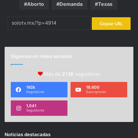
Aborto
Demanda
Texas
Copiar URL
Síguenos en redes sociales
Más de
213K
seguidores
192k
19,600
Seguidores
Suscriptores
1,041
Seguidores
Noticias destacadas