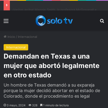
Ter Stegen operado “satisfactoriamente” de una rotura completa del tendón rotuliano
Menu
Bu
Inicio
/
Internacional
Internacional
Demandan en Texas a una
mujer que abortó legalmente
en otro estado
Un hombre de Texas demandó a su expareja
porque la mujer decidió abortar en el estado de
Colorado, donde el procedimiento es legal
3 mayo, 2024
328
1 minuto de lectura