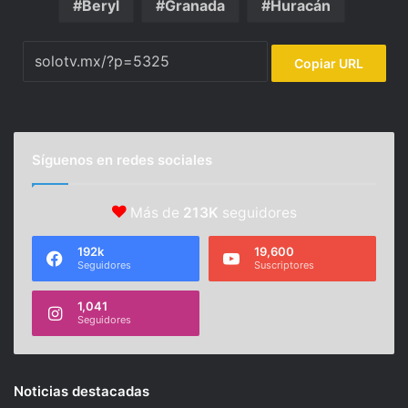
Beryl
Granada
Huracán
Copiar URL
Síguenos en redes sociales
Más de
213K
seguidores
192k
19,600
Seguidores
Suscriptores
1,041
Seguidores
Noticias destacadas