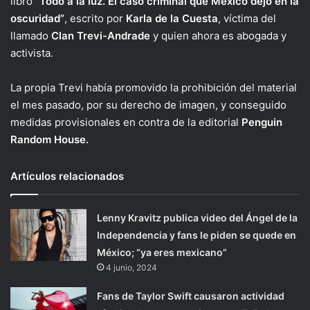
libro
“Todo a la luz. El caso criminal que México dejó en la
oscuridad”
, escrito por
Karla de la Cuesta
, víctima del
llamado
Clan Trevi-Andrade
y quien ahora es abogada y
activista.
La propia Trevi había promovido la prohibición del material
el mes pasado, por su derecho de imagen, y conseguido
medidas provisionales en contra de la editorial
Penguin
Random House.
Artículos relacionados
Lenny Kravitz publica video del Ángel de la
Independencia y fans le piden se quede en
México; “ya eres mexicano”
4 junio, 2024
Fans de Taylor Swift causaron actividad