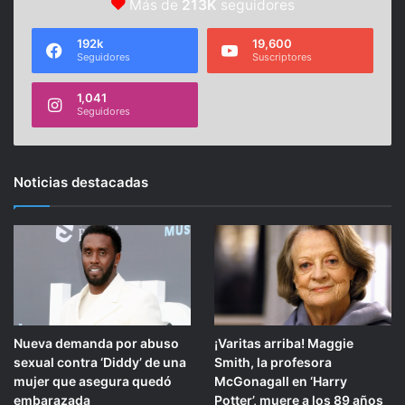
Más de
213K
seguidores
192k
19,600
Seguidores
Suscriptores
1,041
Seguidores
Noticias destacadas
Nueva demanda por abuso
¡Varitas arriba! Maggie
sexual contra ‘Diddy’ de una
Smith, la profesora
mujer que asegura quedó
McGonagall en ‘Harry
embarazada
Potter’, muere a los 89 años