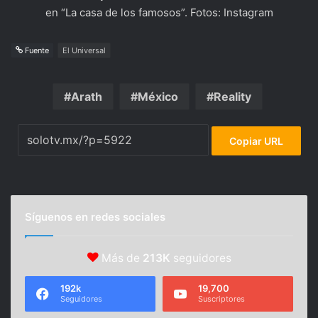
en “La casa de los famosos”. Fotos: Instagram
Fuente
El Universal
Arath
México
Reality
Copiar URL
Síguenos en redes sociales
Más de
213K
seguidores
192k
19,700
Seguidores
Suscriptores