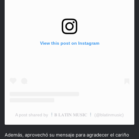
View this post on Instagram
A post shared by
𝐁 𝐋𝐀𝐓𝐈𝐍 𝐌𝐔𝐒𝐈𝐂
(@blatinmusic)
Además, aprovechó su mensaje para agradecer el cariño