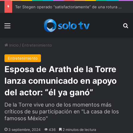
Ter Stegen operado “satisfactoriamente” de una rotura completa del tendón rotuliano
Menu
Bu
Inicio
/
Entretenimiento
Entretenimiento
Esposa de Arath de la Torre
lanza comunicado en apoyo
del actor: “él ya ganó”
De la Torre vive uno de los momentos más
críticos de su participación en "La casa de los
famosos México"
3 septiembre, 2024
436
2 minutos de lectura