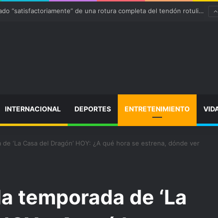
Ter Stegen operado “satisfactoriamente” de una rotura completa del tendón rotuliano
INTERNACIONAL
DEPORTES
ENTRETENIMIENTO
VID
 de ‘La Casa del Dragón’ HOY: ¿A qué hora se estrena, dónde ver
da temporada de ‘La