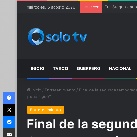
miércoles, 5 agosto 2026
Titulares:
INICIO
TAXCO
GUERRERO
NACIONAL
Inicio
/
Entretenimiento
/
Final de la segunda temporada
Facebook
y qué sigue?
X
Entretenimiento
Messenger
Final de la segun
Compartir por email