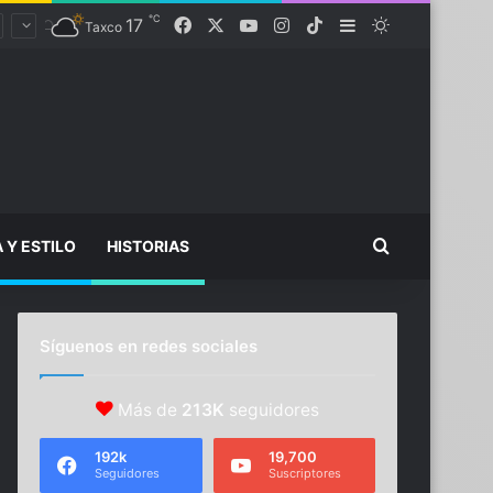
℃
Facebook
X
YouTube
Instagram
TikTok
17
Sidebar
Switch skin
Taxco
Buscar...
A Y ESTILO
HISTORIAS
Síguenos en redes sociales
Más de
213K
seguidores
192k
19,700
Seguidores
Suscriptores