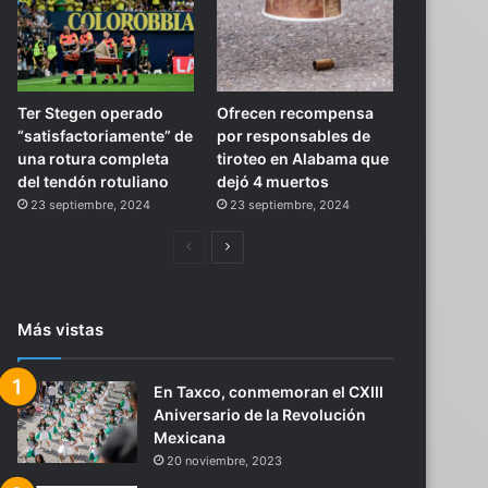
Ter Stegen operado
Ofrecen recompensa
“satisfactoriamente” de
por responsables de
una rotura completa
tiroteo en Alabama que
del tendón rotuliano
dejó 4 muertos
23 septiembre, 2024
23 septiembre, 2024
Página
Siguiente
anterior
página
Más vistas
En Taxco, conmemoran el CXIII
Aniversario de la Revolución
Mexicana
20 noviembre, 2023