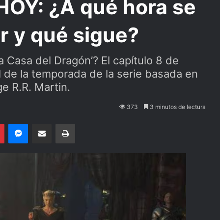
HOY: ¿A qué hora se
r y qué sigue?
a Casa del Dragón’? El capítulo 8 de
al de la temporada de la serie basada en
e R.R. Martin.
373
3 minutos de lectura
Pinterest
Messenger
Compartir por email
Imprimir