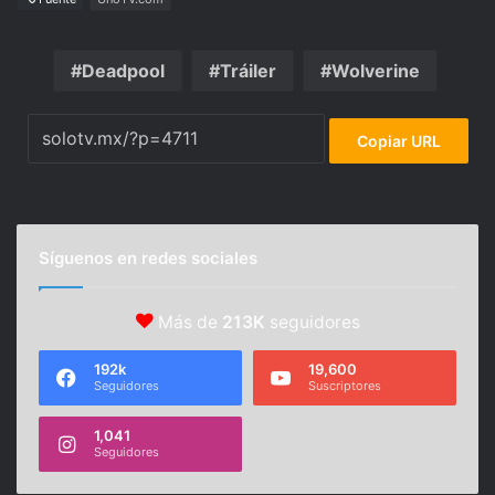
Deadpool
Tráiler
Wolverine
Copiar URL
Síguenos en redes sociales
Más de
213K
seguidores
192k
19,600
Seguidores
Suscriptores
1,041
Seguidores