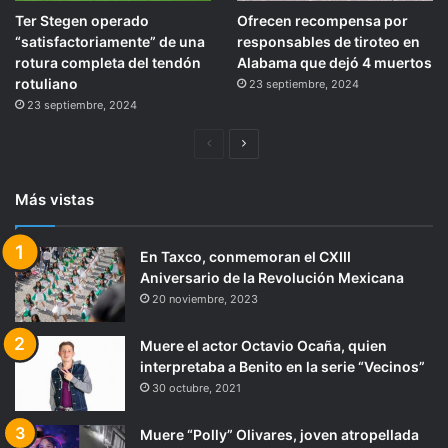
Ter Stegen operado
Ofrecen recompensa por
“satisfactoriamente” de una
responsables de tiroteo en
rotura completa del tendón
Alabama que dejó 4 muertos
rotuliano
23 septiembre, 2024
23 septiembre, 2024
Página
Siguiente
anterior
página
Más vistas
En Taxco, conmemoran el CXIII
Aniversario de la Revolución Mexicana
20 noviembre, 2023
Muere el actor Octavio Ocaña, quien
interpretaba a Benito en la serie “Vecinos”
30 octubre, 2021
Muere “Polly” Olivares, joven atropellada