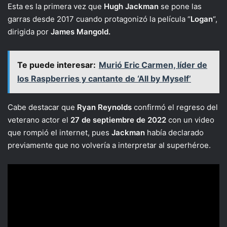
Esta es la primera vez que
Hugh Jackman
se pone las
garras desde 2017 cuando protagonizó la película “
Logan
“,
dirigida por
James Mangold.
Te puede interesar:
Murió Eric Carmen, líder de
los Raspberries y cantante de ‘All by Myself’
Cabe destacar que
Ryan Reynolds
confirmó el regreso del
veterano actor el
27 de septiembre de 2022
con un video
que rompió el internet, pues
Jackman
había declarado
previamente que no volvería a interpretar al superhéroe.