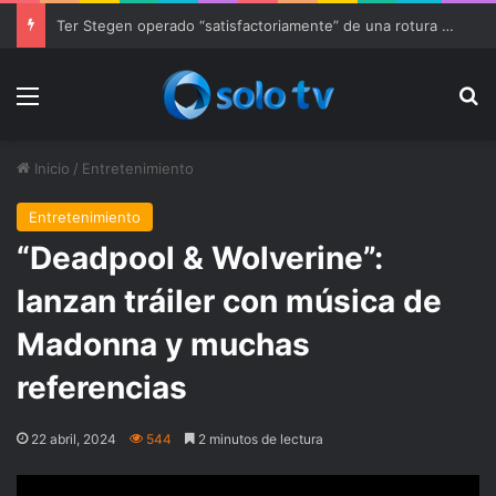
Ter Stegen operado “satisfactoriamente” de una rotura completa del tendón rotuliano
Menu
Bu
Inicio
/
Entretenimiento
Entretenimiento
“Deadpool & Wolverine”:
lanzan tráiler con música de
Madonna y muchas
referencias
22 abril, 2024
544
2 minutos de lectura