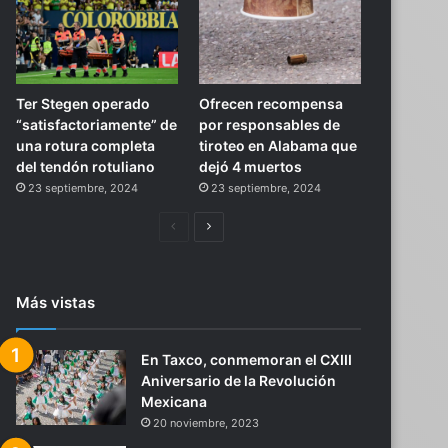
Ter Stegen operado
Ofrecen recompensa
“satisfactoriamente” de
por responsables de
una rotura completa
tiroteo en Alabama que
del tendón rotuliano
dejó 4 muertos
23 septiembre, 2024
23 septiembre, 2024
Página
Siguiente
anterior
página
Más vistas
En Taxco, conmemoran el CXIII
Aniversario de la Revolución
Mexicana
20 noviembre, 2023