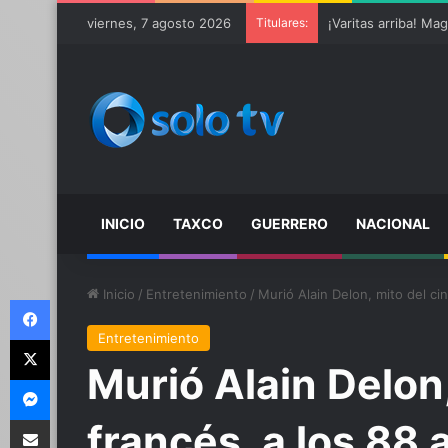
viernes, 7 agosto 2026
Titulares:
INICIO
TAXCO
GUERRERO
NACIONAL
Inicio
/
Entretenimiento
/
Murió Alain Delon, mito del ci
Facebook
Entretenimiento
X
Murió Alain Delon,
Messenger
Compartir por email
francés, a los 88 