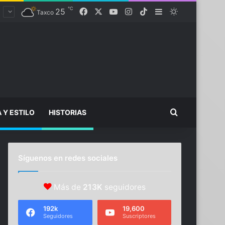
℃
Facebook
X
YouTube
Instagram
TikTok
25
Sidebar
Switch skin
Taxco
Buscar...
A Y ESTILO
HISTORIAS
Síguenos en redes sociales
Más de
213K
seguidores
192k
19,600
Seguidores
Suscriptores