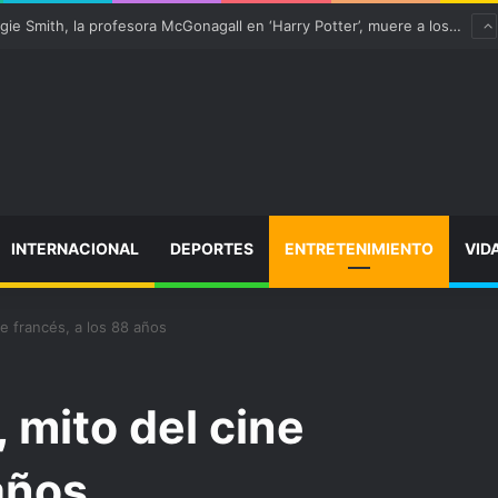
Ter Stegen operado “satisfactoriamente” de una rotura completa del tendón rotuliano
INTERNACIONAL
DEPORTES
ENTRETENIMIENTO
VID
ne francés, a los 88 años
 mito del cine
años