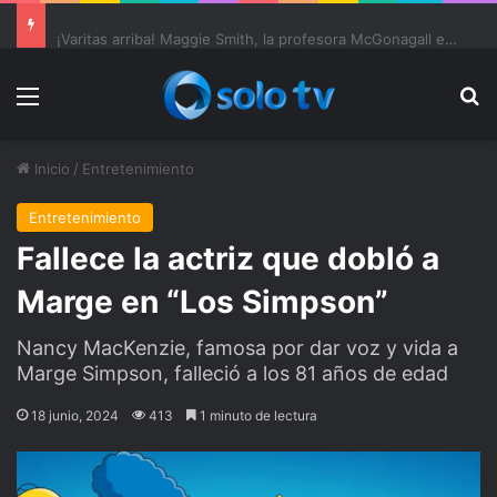
Ter Stegen operado “satisfactoriamente” de una rotura completa del tendón rotuliano
Menu
Bu
Inicio
/
Entretenimiento
Entretenimiento
Fallece la actriz que dobló a
Marge en “Los Simpson”
Nancy MacKenzie, famosa por dar voz y vida a
Marge Simpson, falleció a los 81 años de edad
18 junio, 2024
413
1 minuto de lectura