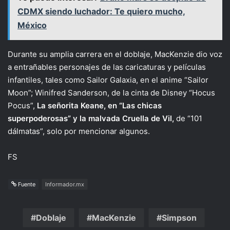
CDMX siendo luchador: Te quiero mucho,
México
Durante su amplia carrera en el doblaje, MacKenzie dio voz
a entrañables personajes de las caricaturas y películas
infantiles, tales como Sailor Galaxia, en el anime “Sailor
Moon”; Winifred Sanderson, de la cinta de Disney “Hocus
Pocus”,
La señorita Keane, en “Las chicas
superpoderosas” y la malvada Cruella de Vil,
de “101
dálmatas”, solo por mencionar algunos.
FS
Fuente
Informador.mx
Doblaje
MacKenzie
Simpson