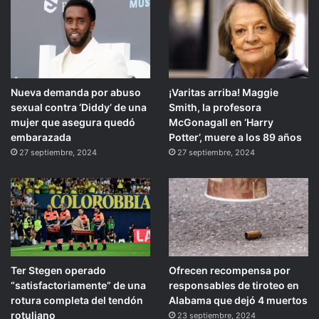
Nueva demanda por abuso
¡Varitas arriba! Maggie
sexual contra ‘Diddy’ de una
Smith, la profesora
mujer que asegura quedó
McGonagall en ‘Harry
embarazada
Potter’, muere a los 89 años
27 septiembre, 2024
27 septiembre, 2024
Ter Stegen operado
Ofrecen recompensa por
“satisfactoriamente” de una
responsables de tiroteo en
rotura completa del tendón
Alabama que dejó 4 muertos
rotuliano
23 septiembre, 2024