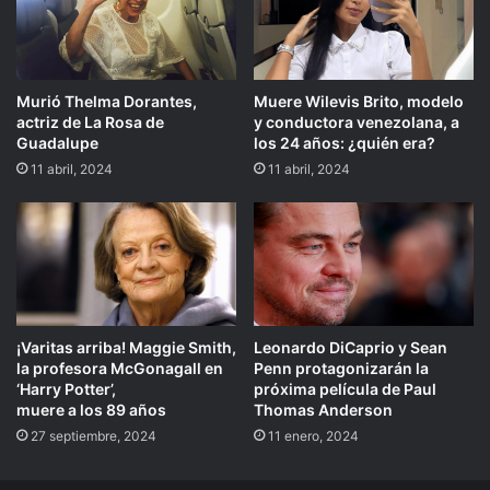
Murió Thelma Dorantes,
Muere Wilevis Brito, modelo
actriz de La Rosa de
y conductora venezolana, a
Guadalupe
los 24 años: ¿quién era?
11 abril, 2024
11 abril, 2024
¡Varitas arriba! Maggie Smith,
Leonardo DiCaprio y Sean
la profesora McGonagall en
Penn protagonizarán la
‘Harry Potter’,
próxima película de Paul
muere a los 89 años
Thomas Anderson
27 septiembre, 2024
11 enero, 2024