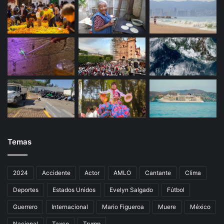
Temas
2024
Accidente
Actor
AMLO
Cantante
Clima
Deportes
Estados Unidos
Evelyn Salgado
Fútbol
Guerrero
Internacional
Mario Figueroa
Muere
México
Nacional
Taxco
Trump