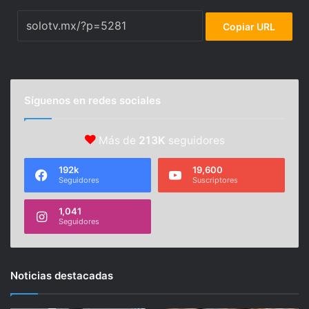
Copiar URL
Síguenos en redes sociales
Más de
213K
seguidores
192k
19,600
Seguidores
Suscriptores
1,041
Seguidores
Noticias destacadas