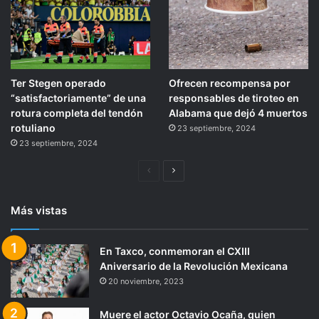
Ter Stegen operado
Ofrecen recompensa por
“satisfactoriamente” de una
responsables de tiroteo en
rotura completa del tendón
Alabama que dejó 4 muertos
rotuliano
23 septiembre, 2024
23 septiembre, 2024
Página
Siguiente
anterior
página
Más vistas
En Taxco, conmemoran el CXIII
Aniversario de la Revolución Mexicana
20 noviembre, 2023
Muere el actor Octavio Ocaña, quien