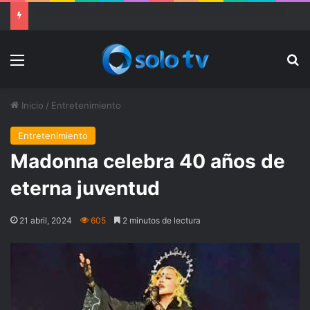
Ter Stegen operado “satisfactoriamente” de una rotura completa del tendón rotuliano
Menu
Bu
Inicio
/
Entretenimiento
Entretenimiento
Madonna celebra 40 años de
eterna juventud
21 abril, 2024
605
2 minutos de lectura