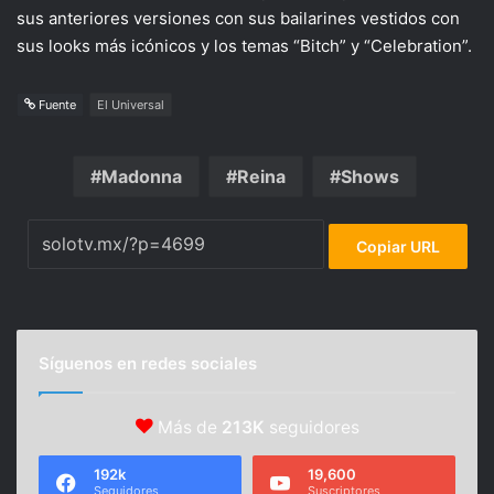
sus anteriores versiones con sus bailarines vestidos con
sus looks más icónicos y los temas “Bitch” y “Celebration”.
Fuente
El Universal
Madonna
Reina
Shows
Copiar URL
Síguenos en redes sociales
Más de
213K
seguidores
192k
19,600
Seguidores
Suscriptores