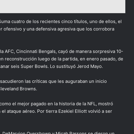
uma cuatro de los recientes cinco títulos, uno de ellos, el
r ofensivo y una defensiva agresiva que los corrobora
e la AFC, Cincinnati Bengals, cayó de manera sorpresiva 10-
en reconstrucción luego de la partida, en enero pasado, de
a ganar seis Super Bowls. Lo sustituyó Jerod Mayo.
acudieron las críticas que les auguraban un inicio
Cleveland Browns.
como el mejor pagado en la historia de la NFL, mostró
ataque aéreo. Por tierra Ezekiel Elliott volvió a ser
s, DeMarvion Overshown y Micah Parsons se dieron un