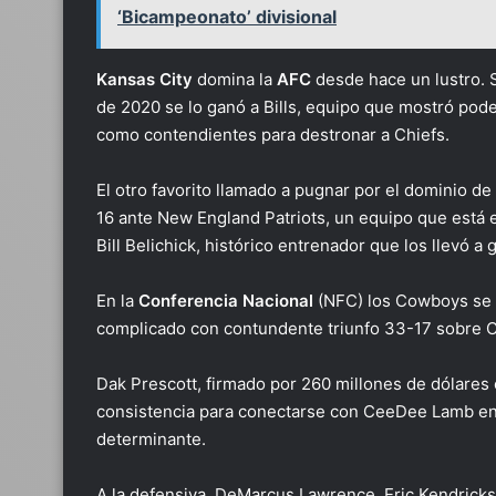
‘Bicampeonato’ divisional
Kansas City
domina la
AFC
desde hace un lustro. S
de 2020 se lo ganó a Bills, equipo que mostró pode
como contendientes para destronar a Chiefs.
El otro favorito llamado a pugnar por el dominio d
16 ante New England Patriots, un equipo que está 
Bill Belichick, histórico entrenador que los llevó 
En la
Conferencia Nacional
(NFC) los Cowboys se s
complicado con contundente triunfo 33-17 sobre 
Dak Prescott, firmado por 260 millones de dólares 
consistencia para conectarse con CeeDee Lamb en el 
determinante.
A la defensiva, DeMarcus Lawrence, Eric Kendrick