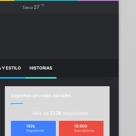
℃
Facebook
X
YouTube
Instagram
TikTok
27
Sidebar
Switch skin
Taxco
Buscar...
A Y ESTILO
HISTORIAS
Síguenos en redes sociales
Más de
213K
seguidores
192k
19,600
Seguidores
Suscriptores