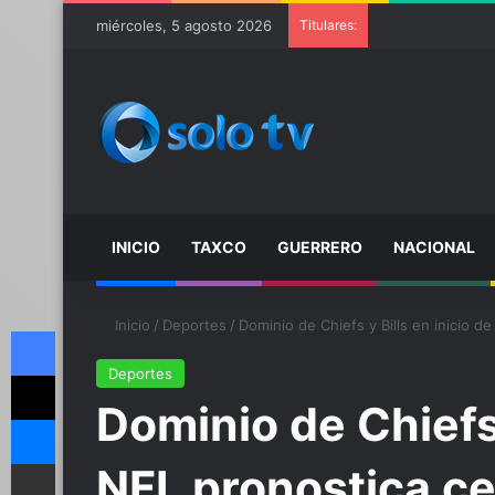
miércoles, 5 agosto 2026
Titulares:
INICIO
TAXCO
GUERRERO
NACIONAL
Inicio
/
Deportes
/
Dominio de Chiefs y Bills en inicio 
Facebook
Deportes
X
Dominio de Chiefs 
Messenger
Compartir por email
NFL pronostica c