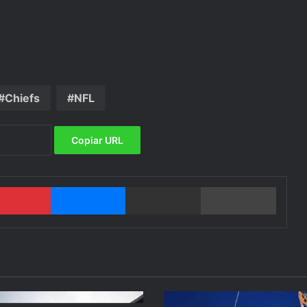
Chiefs
NFL
Copiar URL
Pinterest
Messenger
Compartir por email
Imprimi