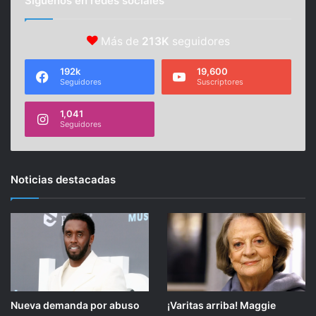
Síguenos en redes sociales
Más de
213K
seguidores
192k
19,600
Seguidores
Suscriptores
1,041
Seguidores
Noticias destacadas
Nueva demanda por abuso
¡Varitas arriba! Maggie