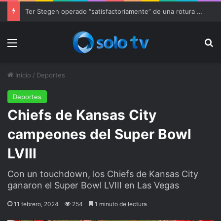
Ofrecen recompensa por responsables de tiroteo en Alabama que dejó 4 muertos
Menu
Bu
Inicio
/
Deportes
Deportes
Chiefs de Kansas City
campeones del Super Bowl
LVIII
Con un touchdown, los Chiefs de Kansas City
ganaron el Super Bowl LVIII en Las Vegas
11 febrero, 2024
254
1 minuto de lectura