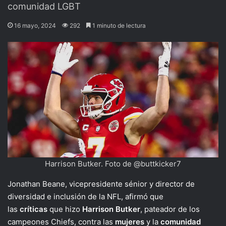
comunidad LGBT
16 mayo, 2024
292
1 minuto de lectura
Harrison Butker. Foto de @buttkicker7
Jonathan Beane, vicepresidente sénior y director de
diversidad e inclusión de la NFL, afirmó que
las
críticas
que hizo
Harrison
Butker
, pateador de los
campeones Chiefs, contra las
mujeres
y la
comunidad