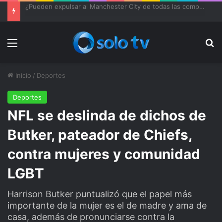
¿Pueden expulsar al Manchester City de todas las competiciones?
Menu
Bu
Inicio
/
Deportes
Deportes
NFL se deslinda de dichos de
Butker, pateador de Chiefs,
contra mujeres y comunidad
LGBT
Harrison Butker puntualizó que el papel más
importante de la mujer es el de madre y ama de
casa, además de pronunciarse contra la