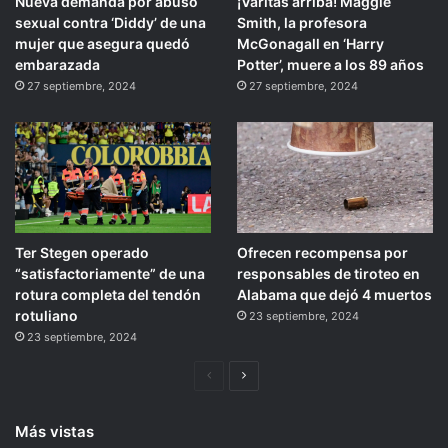
Nueva demanda por abuso
¡Varitas arriba! Maggie
sexual contra ‘Diddy’ de una
Smith, la profesora
mujer que asegura quedó
McGonagall en ‘Harry
embarazada
Potter’, muere a los 89 años
27 septiembre, 2024
27 septiembre, 2024
Ter Stegen operado
Ofrecen recompensa por
“satisfactoriamente” de una
responsables de tiroteo en
rotura completa del tendón
Alabama que dejó 4 muertos
rotuliano
23 septiembre, 2024
23 septiembre, 2024
Página
Siguiente
anterior
página
Más vistas