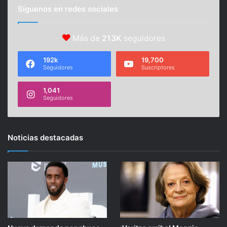
Síguenos en redes sociales
Más de
213K
seguidores
192k
19,700
Seguidores
Suscriptores
1,041
Seguidores
Noticias destacadas