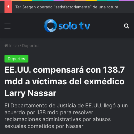
Ter Stegen operado “satisfactoriamente” de una rotura completa del tendón rotuliano
Menu
Bu
Inicio
/
Deportes
Deportes
EE.UU. compensará con 138.7
mdd a víctimas del exmédico
Larry Nassar
El Departamento de Justicia de EE.UU. llegó a un
acuerdo por 138 mdd para resolver
reclamaciones administrativas por abusos
sexuales cometidos por Nassar