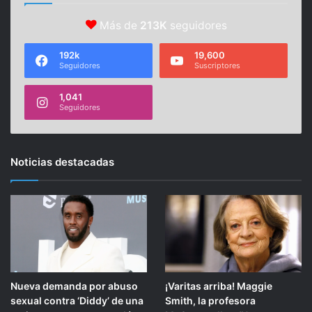
Más de
213K
seguidores
192k
19,600
Seguidores
Suscriptores
1,041
Seguidores
Noticias destacadas
Nueva demanda por abuso
¡Varitas arriba! Maggie
sexual contra ‘Diddy’ de una
Smith, la profesora