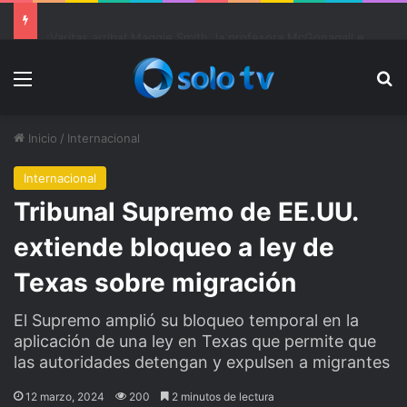
Ter Stegen operado “satisfactoriamente” de una rotura completa del tendón rotuliano
Menu
Bu
Inicio
/
Internacional
Internacional
Tribunal Supremo de EE.UU.
extiende bloqueo a ley de
Texas sobre migración
El Supremo amplió su bloqueo temporal en la
aplicación de una ley en Texas que permite que
las autoridades detengan y expulsen a migrantes
12 marzo, 2024
200
2 minutos de lectura