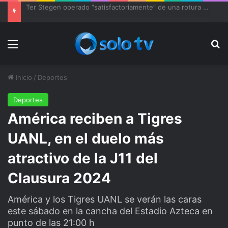
Ter Stegen operado “satisfactoriamente” de una rotura completa del tendón rotuliano
Menu
Bu
Inicio
/
Deportes
Deportes
América reciben a Tigres
UANL, en el duelo más
atractivo de la J11 del
Clausura 2024
América y los Tigres UANL se verán las caras
este sábado en la cancha del Estadio Azteca en
punto de las 21:00 h