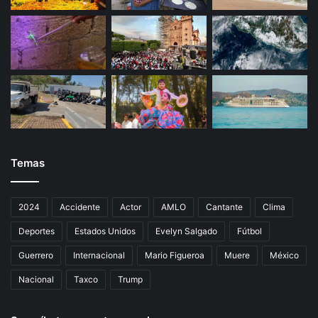
Temas
2024
Accidente
Actor
AMLO
Cantante
Clima
Deportes
Estados Unidos
Evelyn Salgado
Fútbol
Guerrero
Internacional
Mario Figueroa
Muere
México
Nacional
Taxco
Trump