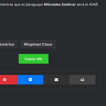
 mientras que el paraguayo
Milciades Saldivar
será el AVAR.
América
Raphael Claus
Copiar URL
Pinterest
Messenger
Compartir por email
Imprimi