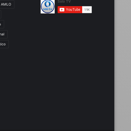
AMLO
o
nal
ico