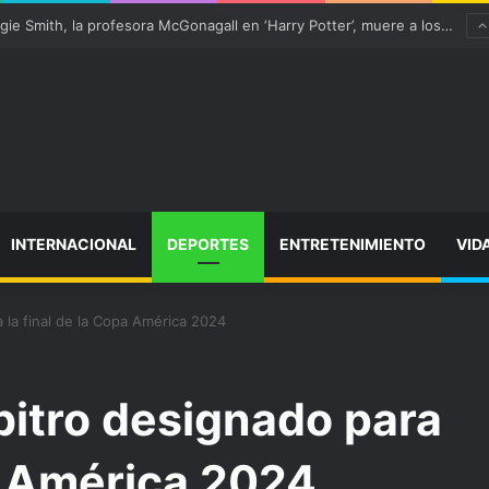
 “satisfactoriamente” de una rotura completa del tendón rotuliano
INTERNACIONAL
DEPORTES
ENTRETENIMIENTO
VID
 la final de la Copa América 2024
bitro designado para
pa América 2024