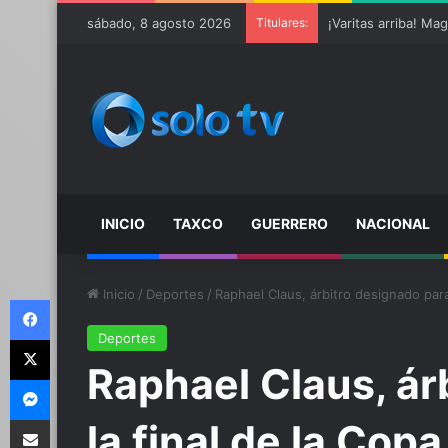
Ter Stegen operado
sábado, 8 agosto 2026
Titulares:
INICIO
TAXCO
GUERRERO
NACIONAL
Inicio
/
Deportes
/
Raphael Claus, árbitro designado para
Facebook
Deportes
X
Raphael Claus, ár
Messenger
Compartir por email
la final de la Co