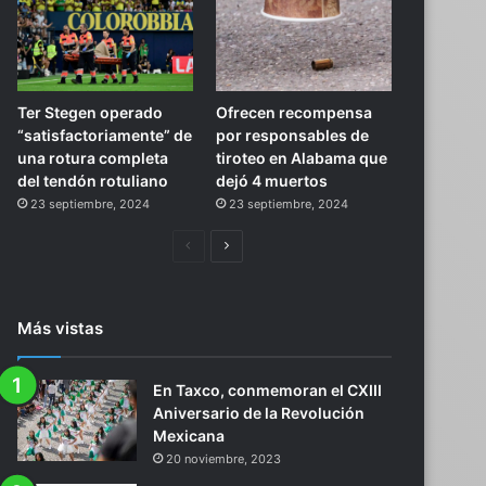
Ter Stegen operado
Ofrecen recompensa
“satisfactoriamente” de
por responsables de
una rotura completa
tiroteo en Alabama que
del tendón rotuliano
dejó 4 muertos
23 septiembre, 2024
23 septiembre, 2024
Página
Siguiente
anterior
página
Más vistas
En Taxco, conmemoran el CXIII
Aniversario de la Revolución
Mexicana
20 noviembre, 2023