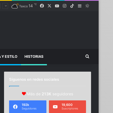
℃
Facebook
X
YouTube
Instagram
TikTok
14
Sidebar
Switch skin
Taxco
Buscar...
A Y ESTILO
HISTORIAS
Síguenos en redes sociales
Más de
213K
seguidores
192k
19,600
Seguidores
Suscriptores