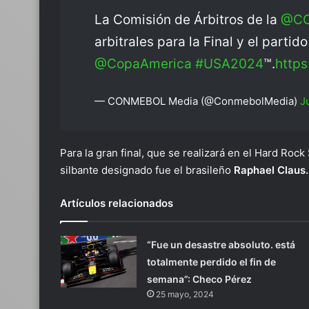
La Comisión de Árbitros de la
@C
arbitrales para la Final y el partid
@CopaAmerica
#USA2024
™.
https
— CONMEBOL Media (@ConmebolMedia)
J
Para la gran final, que se realizará en el Hard Roc
silbante designado fue el brasileño
Raphael Claus.
Artículos relacionados
“Fue un desastre absoluto. está
totalmente perdido el fin de
semana”: Checo Pérez
25 mayo, 2024