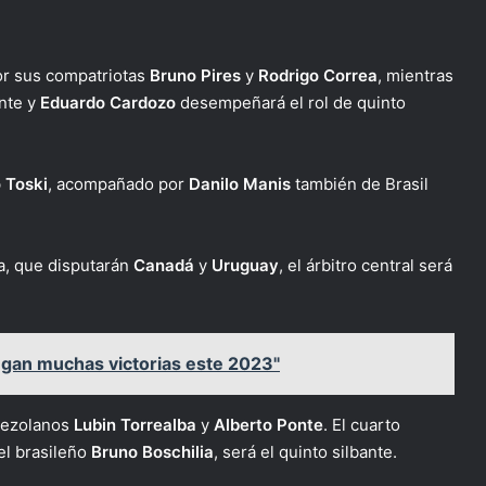
por sus compatriotas
Bruno Pires
y
Rodrigo Correa
, mientras
ante y
Eduardo Cardozo
desempeñará el rol de quinto
 Toski
, acompañado por
Danilo Manis
también de Brasil
ca, que disputarán
Canadá
y
Uruguay
, el árbitro central será
gan muchas victorias este 2023"
nezolanos
Lubin Torrealba
y
Alberto Ponte
. El cuarto
 el brasileño
Bruno Boschilia
, será el quinto silbante.