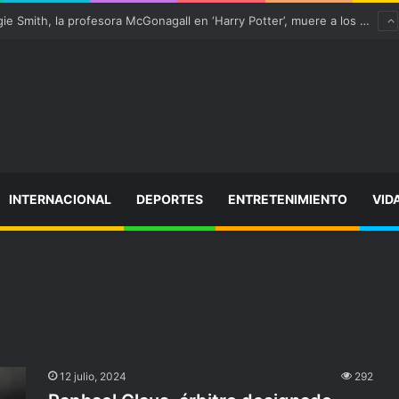
¡Varitas arriba! Maggie Smith, la profesora McGonagall en ‘Harry Potter’, muere a los 89 años
INTERNACIONAL
DEPORTES
ENTRETENIMIENTO
VID
12 julio, 2024
292