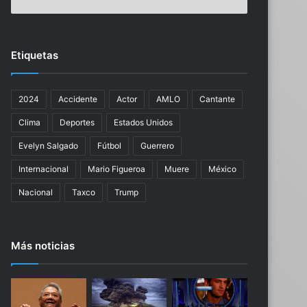
a
a
d
h
e
a
q
b
Etiquetas
u
l
e
a
l
d
2024
Accidente
Actor
AMLO
Cantante
l
e
e
l
Clima
Deportes
Estados Unidos
g
o
a
s
Evelyn Salgado
Fútbol
Guerrero
r
r
Internacional
Mario Figueroa
Muere
México
á
u
u
m
Nacional
Taxco
Trump
n
o
a
r
n
e
Más noticias
u
s
e
f
v
a
a
l
p
s