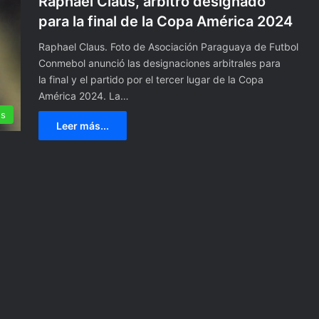
Raphael Claus, árbitro designado
para la final de la Copa América 2024
Raphael Claus. Foto de Asociación Paraguaya de Futbol
Conmebol anunció las designaciones arbitrales para
la final y el partido por el tercer lugar de la Copa
América 2024. La…
es
Leer más...
I
r
á
n
c
e
20 mayo, 2024
l
Irán celebrará elecciones
e
pón dejan al menos
presidenciales el 28 de junio
b
 muertas
tras la muerte de Raisí
r