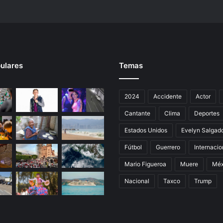
a
m
u
e
r
t
ulares
Temas
e
d
e
2024
Accidente
Actor
R
a
Cantante
Clima
Deportes
i
s
Estados Unidos
Evelyn Salgad
í
Fútbol
Guerrero
Internacio
Mario Figueroa
Muere
Méx
Nacional
Taxco
Trump