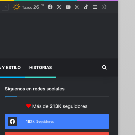
℃
26
Facebook
X
YouTube
Instagram
TikTok
Sidebar
Switch skin
Taxco
Buscar...
A Y ESTILO
HISTORIAS
Síguenos en redes sociales
Más de
213K
seguidores
192k
Seguidores