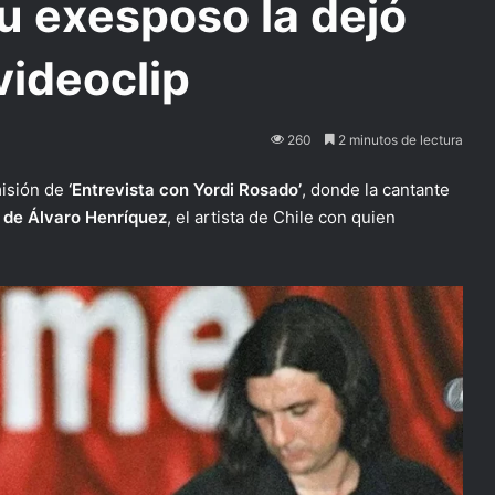
su exesposo la dejó
videoclip
260
2 minutos de lectura
misión de
‘Entrevista con Yordi Rosado’
, donde la cantante
ó de Álvaro Henríquez
, el artista de Chile con quien