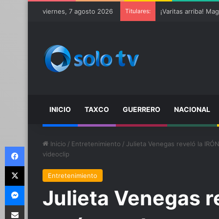
Ter Stegen operado
viernes, 7 agosto 2026
Titulares:
INICIO
TAXCO
GUERRERO
NACIONAL
Inicio
/
Entretenimiento
/
Julieta Venegas reveló la IRÓN
Facebook
videoclip
X
Entretenimiento
Messenger
Julieta Venegas r
Compartir por email