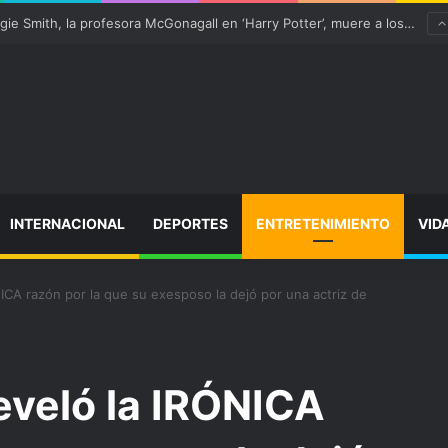
 “satisfactoriamente” de una rotura completa del tendón rotuliano
INTERNACIONAL
DEPORTES
ENTRETENIMIENTO
VID
ICA razón por la que su exesposo la dejó por una actriz de
eveló la IRÓNICA