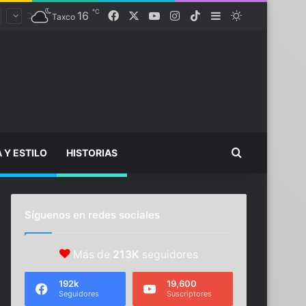
℃
Facebook
X
YouTube
Instagram
TikTok
16
Sidebar
Switch skin
Taxco
Buscar...
A Y ESTILO
HISTORIAS
Síguenos en redes sociales
Más de
213K
seguidores
192k
19,600
Seguidores
Suscriptores