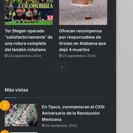
Ter Stegen operado
Ofrecen recompensa
“satisfactoriamente” de
por responsables de
una rotura completa
tiroteo en Alabama que
del tendón rotuliano
dejó 4 muertos
23 septiembre, 2024
23 septiembre, 2024
Página
Siguiente
anterior
página
Más vistas
En Taxco, conmemoran el CXIII
Aniversario de la Revolución
Mexicana
20 noviembre, 2023