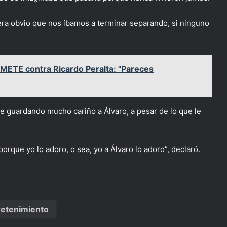
ra obvio que nos íbamos a terminar separando, si ninguno
METE contra Ricardo Peralta: "Pareces
gue guardando mucho cariño a Álvaro, a pesar de lo que le
orque yo lo adoro, o sea, yo a Álvaro lo adoro”, declaró.
retenimiento