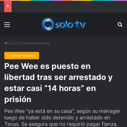
Ter Stegen operado “satisfactoriamente” de una rotura completa del tendón rotuliano
Menu
Bu
Inicio
/
Entretenimiento
Entretenimiento
Pee Wee es puesto en
libertad tras ser arrestado y
estar casi “14 horas” en
prisión
Pee Wee "ya está en su casa", según su mánager
luego de haber sido detenido y arrestado en
Texas. Se asegura que no requirió pagar fianza.