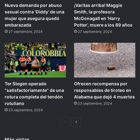
Nueva demanda por abuso
¡Varitas arriba! Maggie
sexual contra ‘Diddy’ de una
Smith, la profesora
mujer que asegura quedó
McGonagall en ‘Harry
embarazada
Potter’, muere a los 89 años
27 septiembre, 2024
27 septiembre, 2024
Ter Stegen operado
Ofrecen recompensa por
“satisfactoriamente” de una
responsables de tiroteo en
rotura completa del tendón
Alabama que dejó 4 muertos
rotuliano
23 septiembre, 2024
23 septiembre, 2024
Página
Siguiente
anterior
página
Más vistas