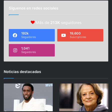
Síguenos en redes sociales
Más de
213K
seguidores
192k
19,600
Seguidores
Suscriptores
1,041
Seguidores
Noticias destacadas