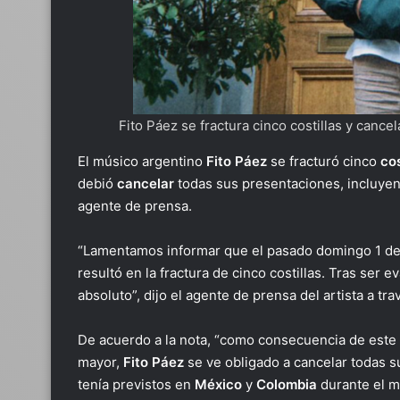
Fito Páez se fractura cinco costillas y canc
El músico argentino
Fito Páez
se fracturó cinco
cos
debió
cancelar
todas sus presentaciones, incluyen
agente de prensa.
“Lamentamos informar que el pasado domingo 1 de
resultó en la fractura de cinco costillas. Tras ser 
absoluto”, dijo el agente de prensa del artista a t
De acuerdo a la nota, “como consecuencia de est
mayor,
Fito Páez
se ve obligado a cancelar todas s
tenía previstos en
México
y
Colombia
durante el m