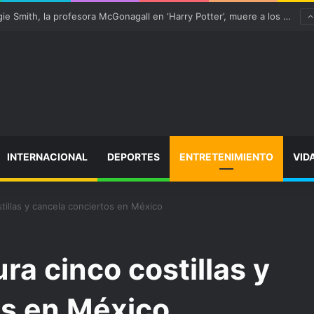
“satisfactoriamente” de una rotura completa del tendón rotuliano
INTERNACIONAL
DEPORTES
ENTRETENIMIENTO
VID
stillas y cancela conciertos en México
ura cinco costillas y
os en México