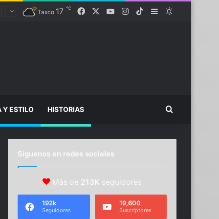
℃
Facebook
X
YouTube
Instagram
TikTok
17
Sidebar
Switch skin
Taxco
Buscar...
A Y ESTILO
HISTORIAS
Síguenos en redes sociales
Más de
213K
seguidores
192k
19,600
Seguidores
Suscriptores