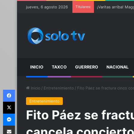
Ter Stegen operado 
jueves, 6 agosto 2026
Titulares:
INICIO
TAXCO
GUERRERO
NACIONAL
Inicio
/
Entretenimiento
/
Fito Páez se fractura cinco co
Facebook
Entretenimiento
X
Fito Páez se fract
Messenger
Compartir por email
cancela conciert