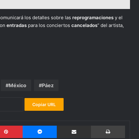
comunicará los detalles sobre las
reprogramaciones
y el
ron
entradas
para los conciertos
cancelados
” del artista,
México
Páez
Copiar URL
Pinterest
Messenger
Compartir por email
Imprimi