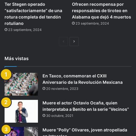
Ter Stegen operado
Ofrecen recompensa por
“satisfactoriamente” de una
responsables de tiroteo en
rotura completa del tendón
Alabama que dejó 4 muertos
rotuliano
23 septiembre, 2024
23 septiembre, 2024
Página
Siguiente
anterior
página
Más vistas
En Taxco, conmemoran el CXIII
Aniversario de la Revolución Mexicana
20 noviembre, 2023
Muere el actor Octavio Ocaña, quien
interpretaba a Benito en la serie “Vecinos”
30 octubre, 2021
Muere “Polly” Olivares, joven atropellada