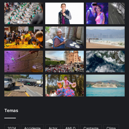
Temas
2024
Accidente
Actor
AMLO
Cantante
Clima