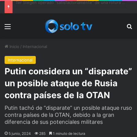
Ter Stegen operado “satisfactoriamente” de una rotura completa del tendón rotuliano
Menu
Bu
Inicio
/
Internacional
Internacional
Putin considera un “disparate”
un posible ataque de Rusia
contra países de la OTAN
Putin tachó de “disparate” un posible ataque ruso
contra países de la OTAN, debido a la gran
diferencia de sus potenciales militares
5 junio, 2024
285
1 minuto de lectura