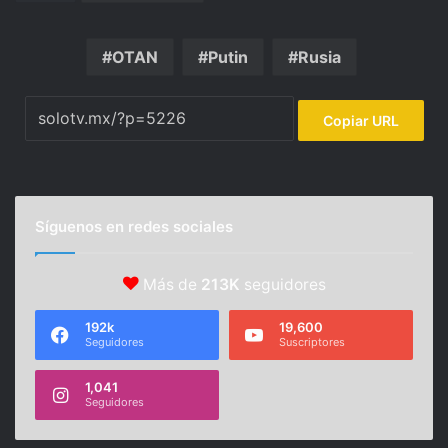
OTAN
Putin
Rusia
Copiar URL
Síguenos en redes sociales
Más de
213K
seguidores
192k
19,600
Seguidores
Suscriptores
1,041
Seguidores