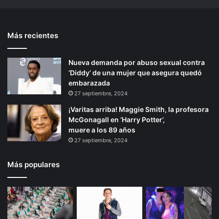
u
o
n
t
l
n
t
e
a
o
Más recientes
e
p
d
c
o
o
r
á
s
n
Nueva demanda por abuso sexual contra
i
g
d
o
‘Diddy’ de una mujer que asegura quedó
o
i
i
c
embarazada
r
e
r
n
27 septiembre, 2024
e
l
a
¡Varitas arriba! Maggie Smith, la profesora
c
a
McGonagall en ‘Harry Potter’,
t
s
muere a los 89 años
a
e
27 septiembre, 2024
m
n
e
c
n
i
Más populares
t
l
e
l
c
e
o
z
n