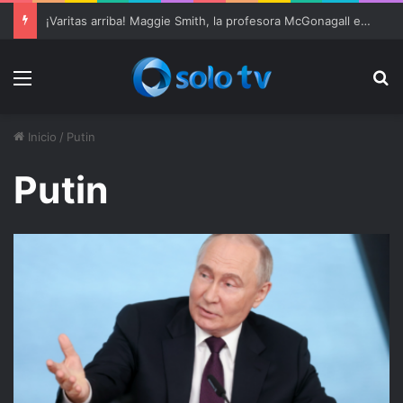
¡Varitas arriba! Maggie Smith, la profesora McGonagall en ‘Harry Potter’, muere a los 89 años
Menu
Bu
Inicio
/
Putin
Putin