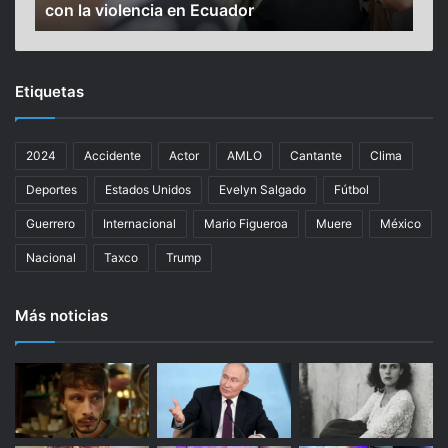
con la violencia en Ecuador
con
o
a
n
n
s
u
i
e
Etiquetas
d
v
e
a
r
i
2024
Accidente
Actor
AMLO
Cantante
Clima
a
m
n
a
Deportes
Estados Unidos
Evelyn Salgado
Fútbol
q
g
u
e
Guerrero
Internacional
Mario Figueroa
Muere
México
e
n
Nacional
Taxco
Trump
l
d
o
e
s
B
Más noticias
c
u
á
r
r
b
t
e
e
r
l
r