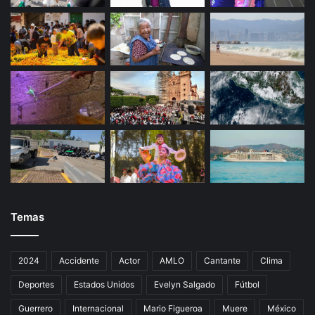
l
a
v
i
o
l
e
n
c
i
a
e
n
E
c
Temas
u
a
d
2024
Accidente
Actor
AMLO
Cantante
Clima
o
Deportes
Estados Unidos
Evelyn Salgado
Fútbol
r
Guerrero
Internacional
Mario Figueroa
Muere
México