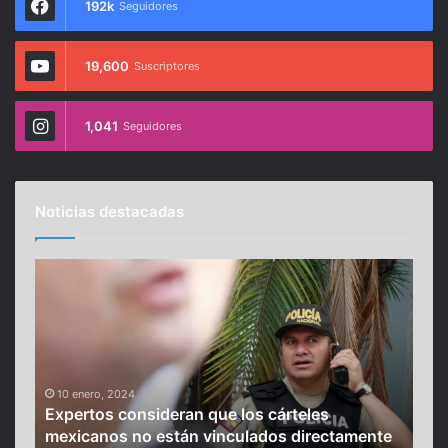
192k
Seguidores
19,600
Suscriptores
1,041
Seguidores
Noticias destacadas
E
S
x
h
p
a
e
k
r
i
t
r
o
10 enero, 2024
a
Expertos consideran que los cárteles
s
,
2 
uevo
mexicanos no están vinculados directamente
Sha
c
l