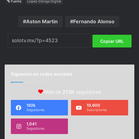
Fuente
López-Dóriga Digital
Aston Martin
Fernando Alonso
Copiar URL
Síguenos en redes sociales
Más de
213K
seguidores
192k
19,600
Seguidores
Suscriptores
1,041
Seguidores