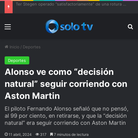
Ter Stegen operado “satisfactoriamente” de una rotura completa del tendón rotuliano
Menu
Bu
Inicio
/
Deportes
Deportes
Alonso ve como “decisión
natural” seguir corriendo con
Aston Martin
El piloto Fernando Alonso señaló que no pensó,
al 99 por ciento, en retirarse, y que la “decisión
natural” era seguir corriendo con Aston Martin
11 abril, 2024
317
7 minutos de lectura