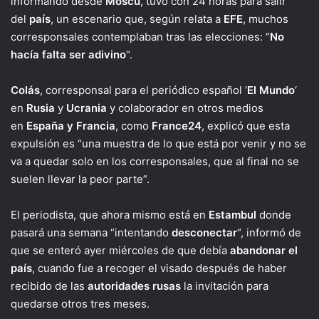
informando desde
Moscú
, tuvo con 24 horas para salir
del
país
, un escenario que, según relata a
EFE
, muchos
corresponsales contemplaban tras las elecciones: “
No
hacía falta ser adivino
“.
Colás
, corresponsal para el periódico español ‘
El Mundo
‘
en
Rusia
y
Ucrania
y colaborador en otros medios
en
España y Francia
, como
France24
, explicó que esta
expulsión es “una muestra de lo que está por venir y no se
va a quedar solo en los corresponsales, que al final no se
suelen llevar la peor parte”.
El periodista, que ahora mismo está en
Estambul
donde
pasará una semana “intentando
desconectar
“, informó de
que se enteró ayer miércoles de que debía
abandonar el
país
, cuando fue a recoger el visado después de haber
recibido de las
autoridades rusas
la invitación para
quedarse otros tres meses.