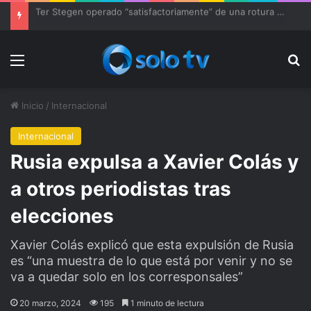
Ter Stegen operado “satisfactoriamente” de una rotura completa del tendón rotuliano
Menu
Bu
Inicio
/
Internacional
Internacional
Rusia expulsa a Xavier Colás y
a otros periodistas tras
elecciones
Xavier Colás explicó que esta expulsión de Rusia
es “una muestra de lo que está por venir y no se
va a quedar solo en los corresponsales”
20 marzo, 2024
195
1 minuto de lectura