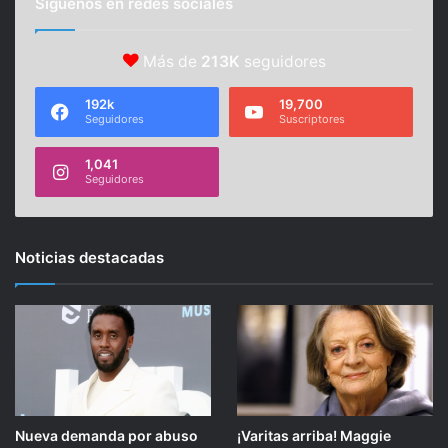
Síguenos en redes sociales
Más de
213K
seguidores
192k
19,700
Seguidores
Suscriptores
1,041
Seguidores
Noticias destacadas
Nueva demanda por abuso
¡Varitas arriba! Maggie