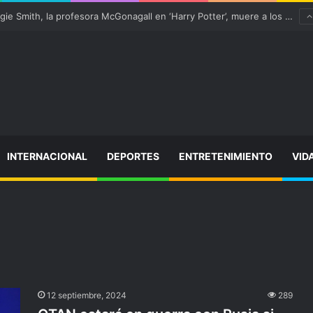
¡Varitas arriba! Maggie Smith, la profesora McGonagall en ‘Harry Potter’, muere a los 89 años
INTERNACIONAL
DEPORTES
ENTRETENIMIENTO
VID
12 septiembre, 2024
289