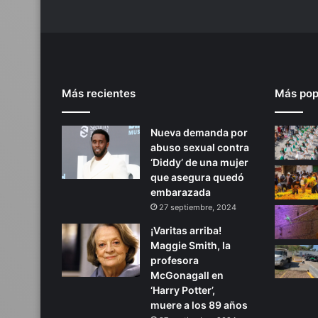
p
e
g
a
r
,
Más recientes
Más pop
r
e
v
Nueva demanda por
e
abuso sexual contra
l
‘Diddy’ de una mujer
a
que asegura quedó
n
embarazada
27 septiembre, 2024
¡Varitas arriba!
Maggie Smith, la
profesora
McGonagall en
‘Harry Potter’,
muere a los 89 años