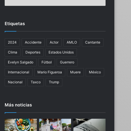
r
z
e
r
d
e
e
n
Etiquetas
l
u
a
e
c
v
2024
Accidente
Actor
AMLO
Cantante
a
a
n
h
Clima
Deportes
Estados Unidos
t
a
a
s
Evelyn Salgado
Fútbol
Guerrero
n
t
Internacional
Mario Figueroa
Muere
México
t
a
e
e
Nacional
Taxco
Trump
S
l
u
2
s
0
Más noticias
a
2
n
6
a
c
Z
o
a
n