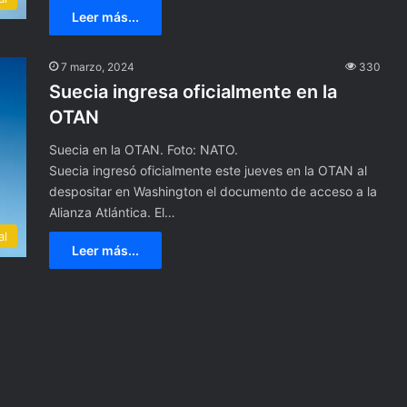
n
Leer más...
O
l
i
7 marzo, 2024
330
v
Suecia ingresa oficialmente en la
a
OTAN
r
e
Suecia en la OTAN. Foto: NATO.
s
Suecia ingresó oficialmente este jueves en la OTAN al
,
despositar en Washington el documento de acceso a la
e
x
Alianza Atlántica. El…
i
al
n
Leer más...
t
e
g
r
a
n
t
e