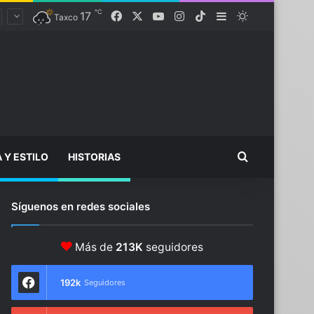
℃
17
Facebook
X
YouTube
Instagram
TikTok
Sidebar
Switch skin
Taxco
Buscar...
A Y ESTILO
HISTORIAS
Síguenos en redes sociales
Más de
213K
seguidores
192k
Seguidores