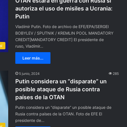
OTAN estará en guerra con Rusia si
autoriza el uso de misiles a Ucrania:
Putin
Vladímir Putin. Foto de archivo de EFE/EPA/SERGEI
BOBYLEV / SPUTNIK / KREMLIN POOL MANDATORY
CREDIT[MANDATORY CREDIT] El presidente de
al
ruso, Vladímir…
Leer más...
M
u
5 junio, 2024
285
e
Putin considera un “disparate” un
r
posible ataque de Rusia contra
e
países de la OTAN
A
d
ado en accidente en
Putin considera un “disparate” un posible ataque de
8 julio, 2024
r
ía permiso para
Muere Adrián Olivares,
Rusia contra países de la OTAN. Foto de EFE El
i
velan
exintegrante de Menudo
presidente de…
á
al