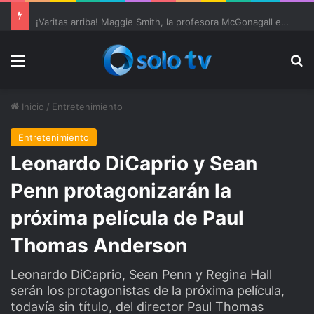
Ter Stegen operado “satisfactoriamente” de una rotura completa del tendón rotuliano
Menu
Bu
Inicio
/
Entretenimiento
Entretenimiento
Leonardo DiCaprio y Sean
Penn protagonizarán la
próxima película de Paul
Thomas Anderson
Leonardo DiCaprio, Sean Penn y Regina Hall
serán los protagonistas de la próxima película,
todavía sin título, del director Paul Thomas