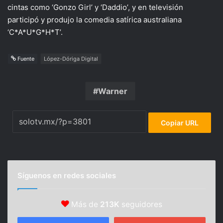
cintas como ‘Gonzo Girl’ y ‘Daddio’, y en televisión
participó y produjo la comedia satírica australiana
‘C*A*U*G*H*T’.
Fuente
López-Dóriga Digital
Warner
Copiar URL
Síguenos en redes sociales
Más de
213K
seguidores