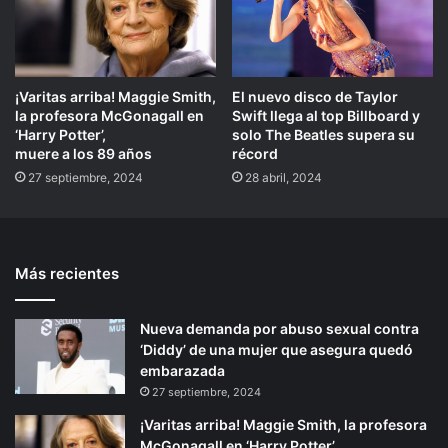
¡Varitas arriba! Maggie Smith,
El nuevo disco de Taylor
la profesora McGonagall en
Swift llega al top Billboard y
‘Harry Potter’,
solo The Beatles supera su
muere a los 89 años
récord
27 septiembre, 2024
28 abril, 2024
Más recientes
Nueva demanda por abuso sexual contra
‘Diddy’ de una mujer que asegura quedó
embarazada
27 septiembre, 2024
¡Varitas arriba! Maggie Smith, la profesora
McGonagall en ‘Harry Potter’,